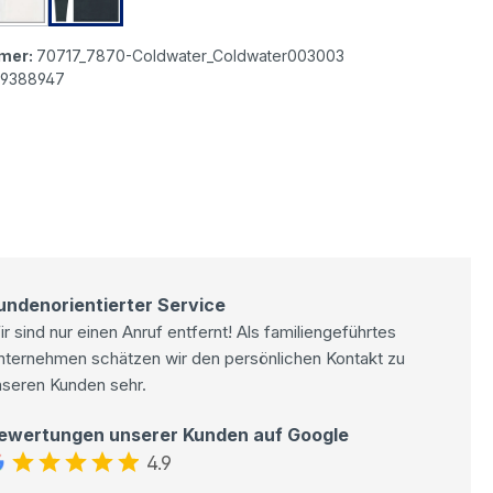
 Briane Jogpants Baumwollhose charcoal
Elbsand Briane Jogpants Baumwollhose cloud white
Elbsand Briane Jogpants Baumwollhose coldwat
mer:
70717_7870-Coldwater_Coldwater003003
9388947
undenorientierter Service
r sind nur einen Anruf entfernt! Als familiengeführtes
nternehmen schätzen wir den persönlichen Kontakt zu
nseren Kunden sehr.
ewertungen unserer Kunden auf Google
4.9