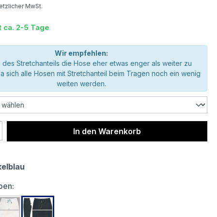
setzlicher MwSt.
t ca. 2-5 Tage
Wir empfehlen:
 des Stretchanteils die Hose eher etwas enger als weiter zu
da sich alle Hosen mit Stretchanteil beim Tragen noch ein wenig
weiten werden.
 Anzahl: Gib den gewünschten Wert ein 
In den Warenkorb
elblau
auswählen
ben: