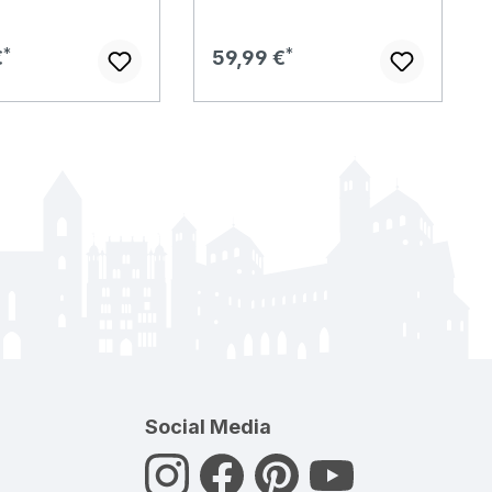
er Preis:
Regulärer Preis:
€
59,99 €
Social Media