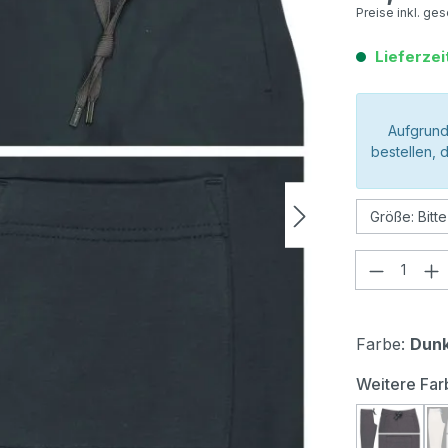
Preise inkl. ge
Lieferzei
Aufgrund
bestellen, 
Produkt
Farbe:
Dunk
Weitere Far