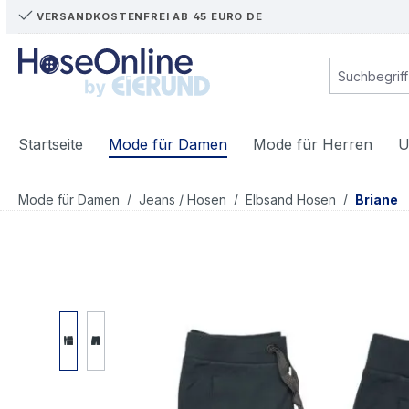
VERSANDKOSTENFREI AB 45 EURO DE
m Hauptinhalt springen
Zur Suche springen
Zur Hauptnavigation springen
Startseite
Mode für Damen
Mode für Herren
U
/
/
/
Mode für Damen
Jeans / Hosen
Elbsand Hosen
Briane
Bildergalerie überspringen