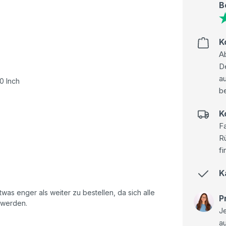
B
K
Ab
D
au
30 Inch
be
K
Fa
R
fi
K
as enger als weiter zu bestellen, da sich alle
P
 werden.
Je
a