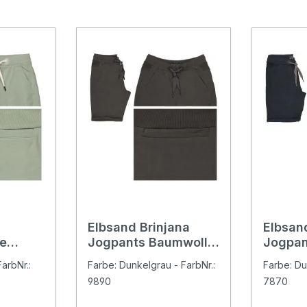
Elbsand Brinjana
Elbsan
e
Jogpants Baumwoll
Jogpan
silt
Shorts charcoal
Shorts
arbNr.:
Farbe: Dunkelgrau - FarbNr.:
Farbe: Du
9890
7870