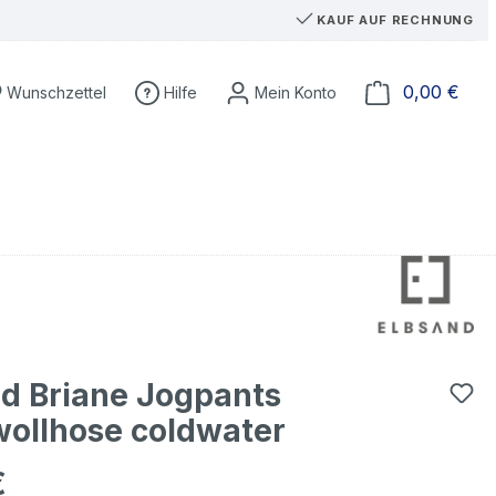
KAUF AUF RECHNUNG
Du hast 0 Produkte auf dem Merkzettel
Ware
0,00 €
Wunschzettel
Hilfe
d Briane Jogpants
ollhose coldwater
€
eis: