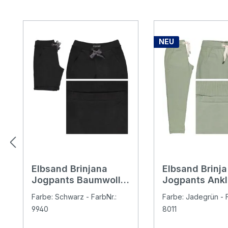
Produktgalerie überspringen
NEU
Elbsand Brinjana
Elbsand Brinja
Jogpants Baumwoll
Jogpants Ankl
Shorts quartz
Baumwollhose 
Farbe: Schwarz - FarbNr.:
Farbe: Jadegrün - F
green
9940
8011