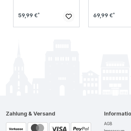
Regulärer Preis:
Regulärer Preis:
59,99 €
69,99 €
Zahlung & Versand
Informati
AGB
Impressum