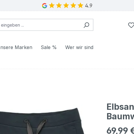
4.9
nsere Marken
Sale %
Wer wir sind
Elbsan
Baumw
69,99 
Regulärer Pr