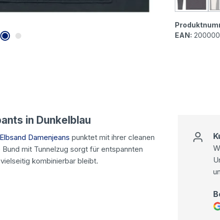
Elbsand
Produktnum
EAN:
200000
nts in Dunkelblau
K
Elbsand Damenjeans
punktet mit ihrer cleanen
Wi
 Bund mit Tunnelzug sorgt für entspannten
U
elseitig kombinierbar bleibt.
u
B