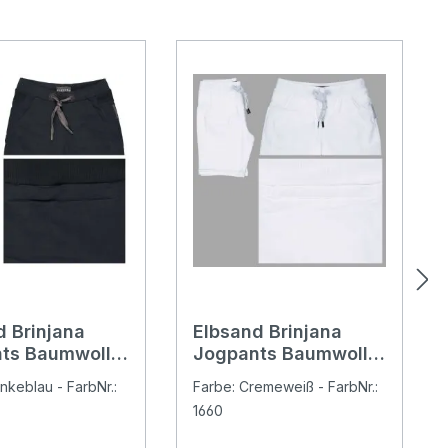
d Brinjana
Elbsand Brinjana
ts Baumwoll
Jogpants Baumwoll
 coldwater
Shorts cloud white
nkeblau - FarbNr.:
Farbe: Cremeweiß - FarbNr.:
1660