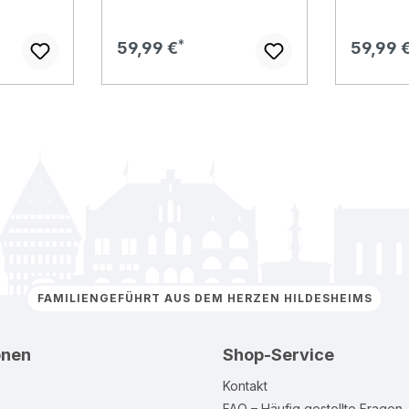
Regulärer Preis:
Regulär
59,99 €
59,99 
FAMILIENGEFÜHRT AUS DEM HERZEN HILDESHEIMS
onen
Shop-Service
Kontakt
FAQ – Häufig gestellte Fragen