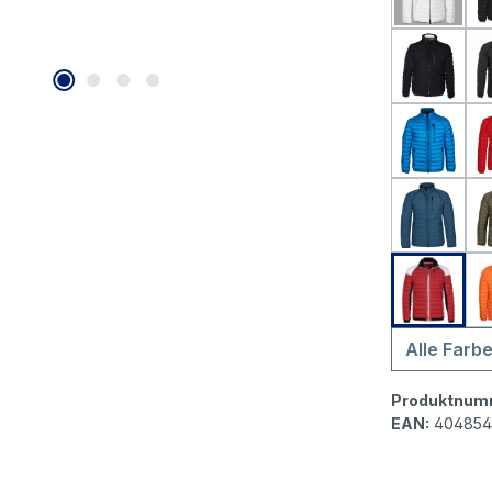
Wellen
Wellen
Wellen
Wellens
Wellen
Alle Farb
Produktnum
EAN:
404854