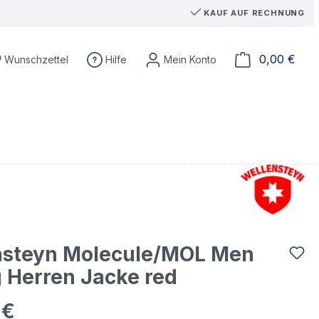
KAUF AUF RECHNUNG
Du hast 0 Produkte auf dem Merkzettel
Ware
0,00 €
Wunschzettel
Hilfe
nsteyn Molecule/MOL Men
 Herren Jacke red
 €
eis: