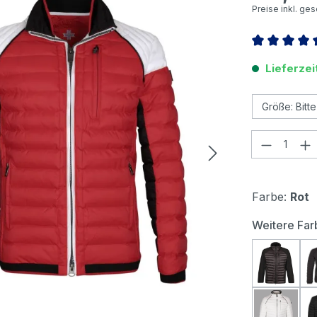
Preise inkl. ge
Durchschnitt
Lieferzei
Produkt
Farbe:
Rot
Weitere Far
Wellen