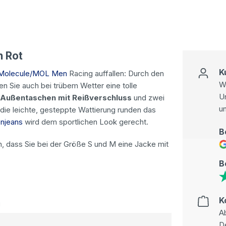
n Rot
K
 Molecule/MOL Men
Racing auffallen: Durch den
Wi
n Sie auch bei trübem Wetter eine tolle
U
Außentaschen mit Reißverschluss
und zwei
u
die leichte, gesteppte Wattierung runden das
njeans
wird dem sportlichen Look gerecht.
B
n, dass Sie bei der Größe S und M eine Jacke mit
B
K
g
Ab
D