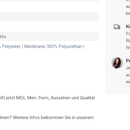
au
be
K
Fa
ktiv
R
0% Polyester / Membrane: 100% Polyurethan /
fi
P
Je
a
ei
ßt jetzt MOL Men. Form, Aussehen und Qualität
ahren? Weitere Infos bekommen Sie in unserem