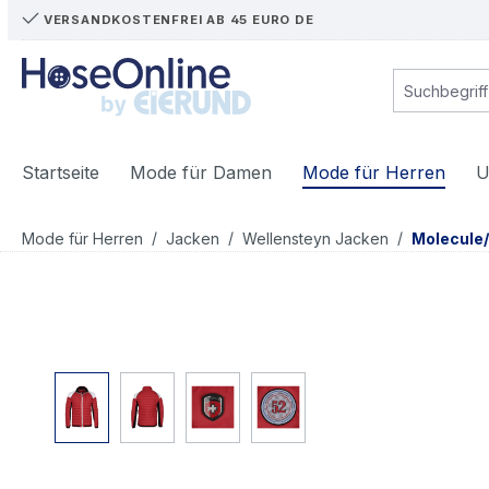
VERSANDKOSTENFREI AB 45 EURO DE
m Hauptinhalt springen
Zur Suche springen
Zur Hauptnavigation springen
Startseite
Mode für Damen
Mode für Herren
U
/
/
/
Mode für Herren
Jacken
Wellensteyn Jacken
Molecule
Bildergalerie überspringen