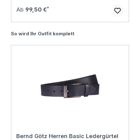
Regulärer Preis:
Ab
99,50 €
Produktgalerie überspringen
So wird Ihr Outfit komplett
Bernd Götz Herren Basic Ledergürtel