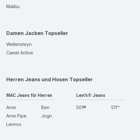
Malibu
Damen Jacken
Topseller
Wellensteyn
Camel Active
Herren Jeans und Hosen
Topseller
MAC Jeans für Herren
Levi's® Jeans
Arne
Ben
501®
511™
Arne Pipe
Jogn
Lennox