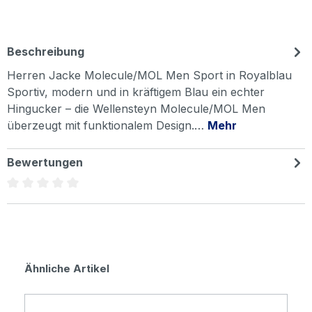
Beschreibung
Herren Jacke Molecule/MOL Men Sport in Royalblau
Sportiv, modern und in kräftigem Blau ein echter
Hingucker – die Wellensteyn Molecule/MOL Men
überzeugt mit funktionalem Design.…
Mehr
Bewertungen
Durchschnittliche Bewertung von 0 von 5 Sternen
Produktgalerie überspringen
Ähnliche Artikel