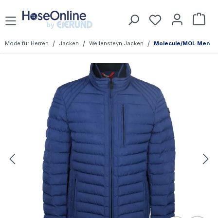
Zum Hauptinhalt springen
Du hast 0 Prod
War
/
/
/
Mode für Herren
Jacken
Wellensteyn Jacken
Molecule/MOL Men
Bildergalerie überspringen