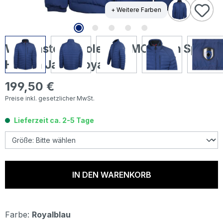
+ Weitere Farben
Wellensteyn Molecule/MOL Men Sport
Herren Jacke royalblue
199,50 €
Regulärer Preis:
Preise inkl. gesetzlicher MwSt.
Lieferzeit ca. 2-5 Tage
IN DEN WARENKORB
Farbe:
Royalblau