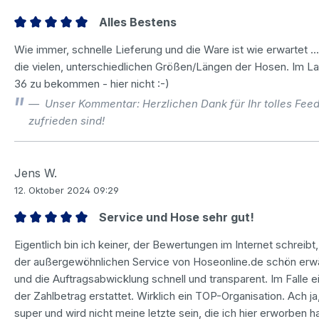
Alles Bestens
Bewertung mit 5 von 5 Sternen
Wie immer, schnelle Lieferung und die Ware ist wie erwartet ..
die vielen, unterschiedlichen Größen/Längen der Hosen. Im L
36 zu bekommen - hier nicht :-)
Unser Kommentar: Herzlichen Dank für Ihr tolles Feed
zufrieden sind!
Jens W.
12. Oktober 2024 09:29
Service und Hose sehr gut!
Bewertung mit 5 von 5 Sternen
Eigentlich bin ich keiner, der Bewertungen im Internet schreibt
der außergewöhnlichen Service von Hoseonline.de schön erwähn
und die Auftragsabwicklung schnell und transparent. Im Falle
der Zahlbetrag erstattet. Wirklich ein TOP-Organisation. Ach 
super und wird nicht meine letzte sein, die ich hier erworben 