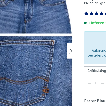
Preise inkl. ge
Durchschnitt
Lieferzei
Aufgrund
bestellen, 
Produkt
Farbe:
Blau