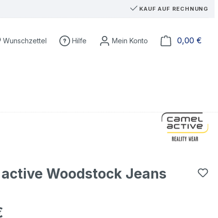
KAUF AUF RECHNUNG
Du hast 0 Produkte auf dem Merkzettel
Ware
0,00 €
Wunschzettel
Hilfe
 active Woodstock Jeans
€
eis: