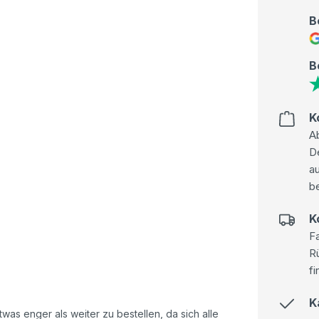
B
B
K
Ab
D
au
be
K
Fa
R
fi
K
as enger als weiter zu bestellen, da sich alle