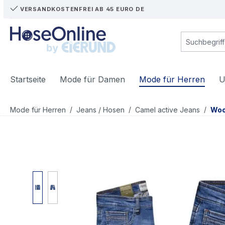
VERSANDKOSTENFREI AB 45 EURO DE
m Hauptinhalt springen
Zur Suche springen
Zur Hauptnavigation springen
Startseite
Mode für Damen
Mode für Herren
U
/
/
/
Mode für Herren
Jeans / Hosen
Camel active Jeans
Woo
Bildergalerie überspringen