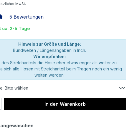
setzlicher MwSt.
5 Bewertungen
liche Bewertung von 4.8 von 5 Sternen
t ca. 2-5 Tage
Hinweis zur Größe und Länge:
Bundweiten / Längenangaben in Inch.
Wir empfehlen:
 des Stretchanteils die Hose eher etwas enger als weiter zu
da sich alle Hosen mit Stretchanteil beim Tragen noch ein wenig
weiten werden.
 Anzahl: Gib den gewünschten Wert ein 
In den Warenkorb
 angewaschen