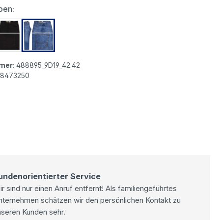
auswählen
ben:
ctive Woodstock Jeans dark blue used
Camel active Woodstock Jeans graphite grey black
Camel active Woodstock Jeans indigo
mer:
488895_9D19_42.42
8473250
undenorientierter Service
r sind nur einen Anruf entfernt! Als familiengeführtes
nternehmen schätzen wir den persönlichen Kontakt zu
nseren Kunden sehr.