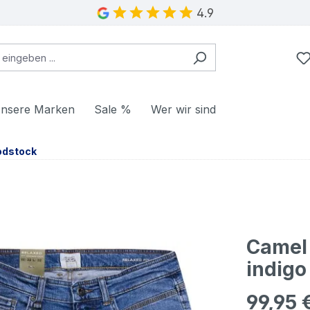
4.9
nsere Marken
Sale %
Wer wir sind
dstock
Camel
indigo
99,95 
Regulärer Pr