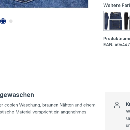
Weitere Far
Camel a
Produktnum
EAN:
406447
angewaschen
K
ner coolen Waschung, braunen Nähten und einem
Wi
stische Material verspricht ein angenehmes
U
u