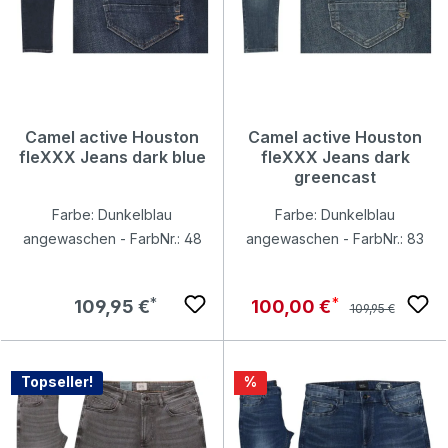
Camel active Houston
Camel active Houston
fleXXX Jeans dark blue
fleXXX Jeans dark
greencast
Farbe: Dunkelblau
Farbe: Dunkelblau
angewaschen - FarbNr.: 48
angewaschen - FarbNr.: 83
Regulärer Preis:
Regulärer Preis:
Verkaufspreis:
109,95 €
100,00 €
109,95 €
Rabatt
Topseller!
%