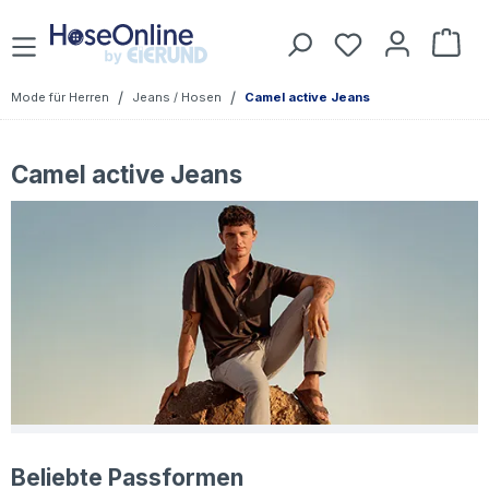
Zum Hauptinhalt springen
Du hast 0 Prod
War
/
/
Mode für Herren
Jeans / Hosen
Camel active Jeans
Camel active Jeans
Beliebte Passformen