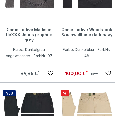
Camel active Madison
Camel active Woodstock
fleXXX Jeans graphite
Baumwollhose dark navy
grey
Farbe: Dunkelgrau
Farbe: Dunkelblau - FarbNr.:
angewaschen - FarbNr.: 07
48
Regulärer Preis:
Regulärer Preis:
Verkaufspreis:
99,95 €
100,00 €
109,95 €
Rabatt
NEU
%