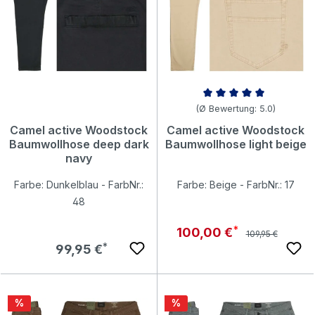
Durchschnittliche Bewertung v
(Ø Bewertung: 5.0)
Camel active Woodstock
Camel active Woodstock
Baumwollhose deep dark
Baumwollhose light beige
navy
Farbe: Dunkelblau - FarbNr.:
Farbe: Beige - FarbNr.: 17
48
Regulärer Preis:
Verkaufspreis:
100,00 €
109,95 €
Regulärer Preis:
99,95 €
Rabatt
Rabatt
%
%