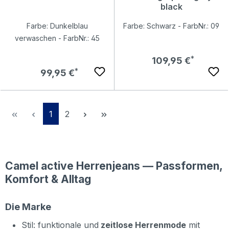
black
Farbe: Dunkelblau
Farbe: Schwarz - FarbNr.: 09
verwaschen - FarbNr.: 45
Regulärer Preis:
109,95 €
Regulärer Preis:
99,95 €
Seite
Seite
1
2
Camel active Herrenjeans — Passformen,
Komfort & Alltag
Die Marke
Stil: funktionale und
zeitlose Herrenmode
mit