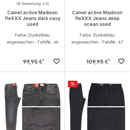
Durchschnittliche Bewertung von 4.9 von 5 Sternen
(Ø Bewertung: 4.9)
Camel active Madison
Camel active Madison
fleXXX Jeans dark navy
fleXXX Jeans deep
used
ocean used
Farbe: Dunkelblau
Farbe: Dunkelblau
angewaschen - FarbNr.: 46
angewaschen - FarbNr.: 47
Regulärer Preis:
Regulärer Preis:
99,95 €
109,95 €
Rabatt
%