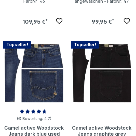
FarbNr.: 46
angewaschen - FarbNr.: 47
Regulärer Preis:
Regulärer Preis:
109,95 €
99,95 €
Topseller!
Topseller!
Durchschnittliche Bewertung von 4.69 von 5 Sternen
(Ø Bewertung: 4.7)
Camel active Woodstock
Camel active Woodstock
Jeans dark blue used
Jeans graphite grey