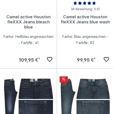
Durchschnittliche Bewertung v
(Ø Bewertung: 5.0)
Camel active Houston
Camel active Houston
fleXXX Jeans bleach
fleXXX Jeans blue wash
blue
Farbe: Hellblau angewaschen
Farbe: Blau angewaschen -
- FarbNr.: 41
FarbNr.: 82
Regulärer Preis:
Regulärer Preis:
109,95 €
99,95 €
Rabatt
%