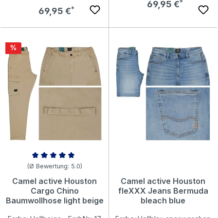
Regulärer Preis:
69,95 €
Regulärer Preis:
69,95 €
Rabatt
%
Durchschnittliche Bewertung von 5 von 5 Sternen
(Ø Bewertung: 5.0)
Camel active Houston
Camel active Houston
Cargo Chino
fleXXX Jeans Bermuda
Baumwollhose light beige
bleach blue