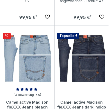
09
angewaschen - FarbNr.: 47
Regulärer Preis:
Regulärer Preis:
99,95 €
99,95 €
Rabatt
%
Topseller!
Durchschnittliche Bewertung von 5 von 5 Sternen
(Ø Bewertung: 5.0)
Camel active Madison
Camel active Madison
fleXXX Jeans bleach
fleXXX Jeans dark indigo