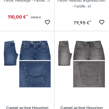
Farbe: Hellbeige - FarbNr.: 17
Farbe: Hellblau angewaschen
- FarbNr.: 41
Regulärer Preis:
Verkaufspreis:
110,00 €
119,95 €
Regulärer Preis:
79,95 €
Camel active Houston
Camel active Houston