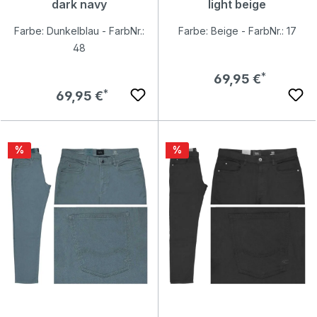
dark navy
light beige
Farbe: Dunkelblau - FarbNr.:
Farbe: Beige - FarbNr.: 17
48
Regulärer Preis:
69,95 €
Regulärer Preis:
69,95 €
Rabatt
Rabatt
%
%