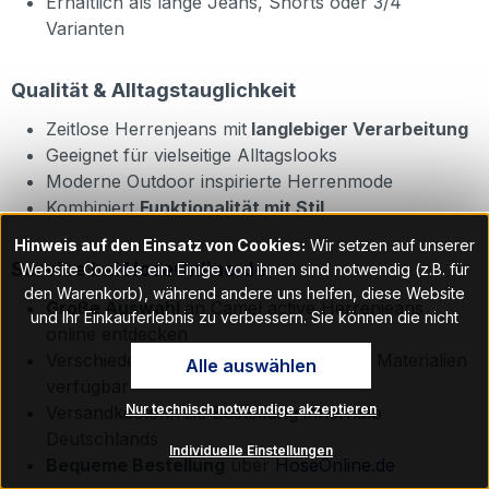
Erhältlich als lange Jeans, Shorts oder 3/4
Varianten
Qualität & Alltagstauglichkeit
Zeitlose Herrenjeans mit
langlebiger Verarbeitung
Geeignet für vielseitige Alltagslooks
Moderne Outdoor inspirierte Herrenmode
Kombiniert
Funktionalität mit Stil
Hinweis auf den Einsatz von Cookies:
Wir setzen auf unserer
Service bei
HoseOnline.de
Website Cookies ein. Einige von ihnen sind notwendig (z.B. für
den Warenkorb), während andere uns helfen, diese Website
Große Auswahl
an Camel active Herrenjeans
und Ihr Einkauferlebnis zu verbessern. Sie können die nicht
online entdecken
notwendigen Cookies mit Klick auf „OK“ akzeptieren oder per
Verschiedene Passformen, Farben und Materialien
Alle auswählen
Klick auf "Nur technisch notwendige akzeptieren" ablehnen. Den
verfügbar
Zugang zu den Cookie-Einstellungen finden Sie im Fußbereich
Nur technisch notwendige akzeptieren
Versandkostenfreie Bestellung innerhalb
unserer Website im Menüpunkt „Informationen“. Dort können Sie
die Einstellungen jederzeit ändern.
Deutschlands
Individuelle Einstellungen
Bequeme Bestellung
über
HoseOnline.de
Hinweis auf Verarbeitung Ihrer auf dieser Webseite erhobenen