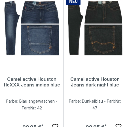
NEU
Camel active Houston
Camel active Houston
fleXXX Jeans indigo blue
Jeans dark night blue
Farbe: Blau angewaschen -
Farbe: Dunkelblau - FarbNr.:
FarbNr.: 42
47
Regulärer Preis:
Regulärer Preis: