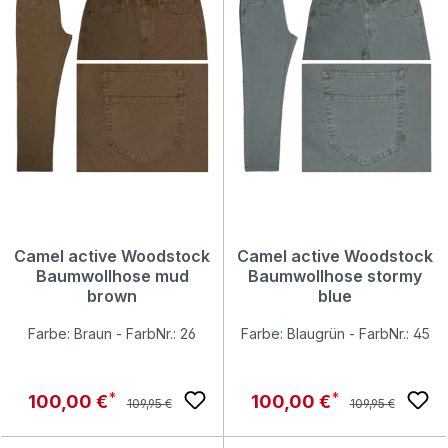
Camel active Woodstock
Camel active Woodstock
Baumwollhose mud
Baumwollhose stormy
brown
blue
Farbe: Braun - FarbNr.: 26
Farbe: Blaugrün - FarbNr.: 45
Regulärer Preis:
Regulärer Preis:
Verkaufspreis:
Verkaufspreis:
100,00 €
100,00 €
109,95 €
109,95 €