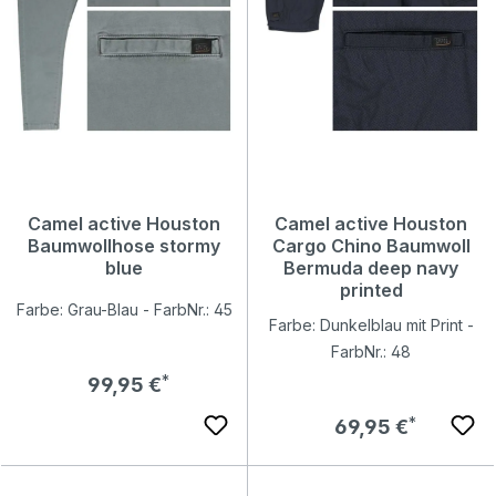
Camel active Houston
Camel active Houston
Baumwollhose stormy
Cargo Chino Baumwoll
blue
Bermuda deep navy
printed
Farbe: Grau-Blau - FarbNr.: 45
Farbe: Dunkelblau mit Print -
FarbNr.: 48
Regulärer Preis:
99,95 €
Regulärer Preis:
69,95 €