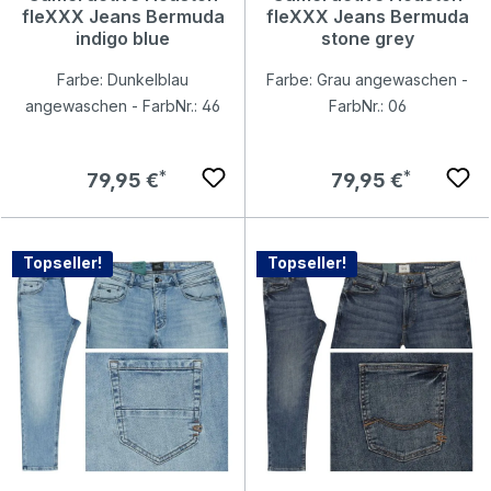
fleXXX Jeans Bermuda
fleXXX Jeans Bermuda
indigo blue
stone grey
Farbe: Dunkelblau
Farbe: Grau angewaschen -
angewaschen - FarbNr.: 46
FarbNr.: 06
Regulärer Preis:
Regulärer Preis:
79,95 €
79,95 €
Topseller!
Topseller!