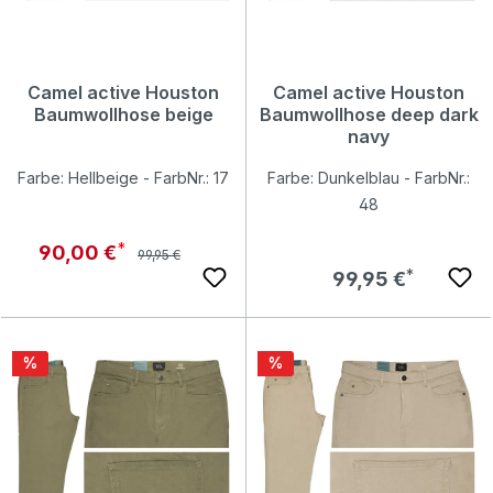
Camel active Houston
Camel active Houston
Baumwollhose beige
Baumwollhose deep dark
navy
Farbe: Hellbeige - FarbNr.: 17
Farbe: Dunkelblau - FarbNr.:
48
Regulärer Preis:
Verkaufspreis:
90,00 €
99,95 €
Regulärer Preis:
99,95 €
Rabatt
Rabatt
%
%