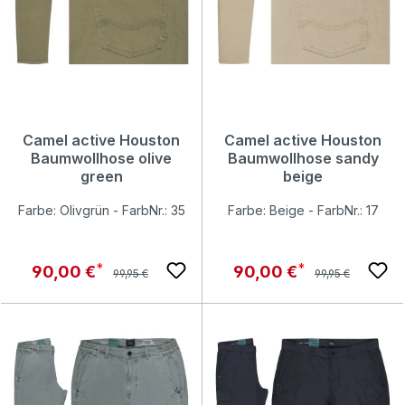
Camel active Houston
Camel active Houston
Baumwollhose olive
Baumwollhose sandy
green
beige
Farbe: Olivgrün - FarbNr.: 35
Farbe: Beige - FarbNr.: 17
Regulärer Preis:
Regulärer Preis:
Verkaufspreis:
Verkaufspreis:
90,00 €
90,00 €
99,95 €
99,95 €