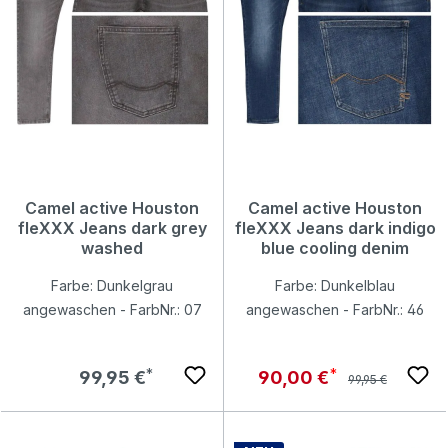
Camel active Houston
Camel active Houston
fleXXX Jeans dark grey
fleXXX Jeans dark indigo
washed
blue cooling denim
Farbe: Dunkelgrau
Farbe: Dunkelblau
angewaschen - FarbNr.: 07
angewaschen - FarbNr.: 46
Regulärer Preis:
Regulärer Preis:
Verkaufspreis:
99,95 €
90,00 €
99,95 €