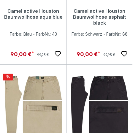
Camel active Houston
Camel active Houston
Baumwollhose aqua blue
Baumwollhose asphalt
black
Farbe: Blau - FarbNr.: 43
Farbe: Schwarz - FarbNr.: 88
Regulärer Preis:
Regulärer Preis:
Verkaufspreis:
Verkaufspreis:
90,00 €
90,00 €
99,95 €
99,95 €
Rabatt
%