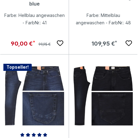
blue
Farbe: Hellblau angewaschen
Farbe: Mittelblau
- FarbNr.: 41
angewaschen - FarbNr.: 48
Regulärer Preis:
Verkaufspreis:
Regulärer Preis:
90,00 €
109,95 €
99,95 €
Topseller!