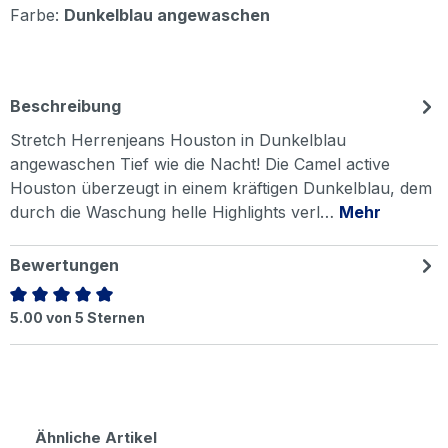
Farbe:
Dunkelblau angewaschen
Beschreibung
Stretch Herrenjeans Houston in Dunkelblau
angewaschen Tief wie die Nacht! Die Camel active
Houston überzeugt in einem kräftigen Dunkelblau, dem
durch die Waschung helle Highlights verl…
Mehr
Bewertungen
Durchschnittliche Bewertung von 5 von 5 Sternen
5.00 von 5 Sternen
Produktgalerie überspringen
Ähnliche Artikel