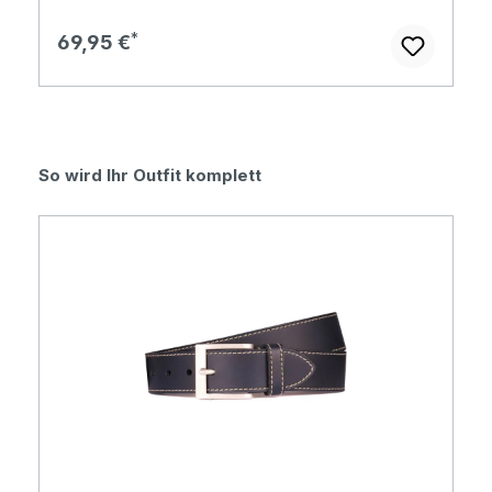
Regulärer Preis:
69,95 €
Produktgalerie überspringen
So wird Ihr Outfit komplett