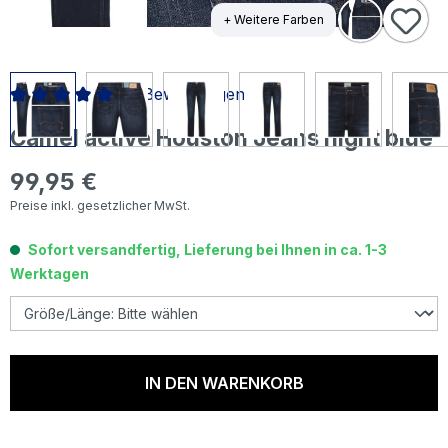
+ Weitere Farben
2 Bewertungen
Durchschnittliche Bewertung von 5 von 5 Sternen
Camel active Houston Jeans night blue
99,95 €
Regulärer Preis:
Preise inkl. gesetzlicher MwSt.
Sofort versandfertig, Lieferung bei Ihnen in ca. 1-3
Werktagen
IN DEN WARENKORB