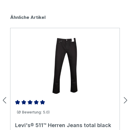
Produktgalerie überspringen
Ähnliche Artikel
Durchschnittliche Bewertung von 5 von 5 Sternen
(Ø Bewertung: 5.0)
Levi's® 511™ Herren Jeans total black