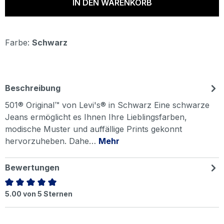
IN DEN WARENKORB
Farbe:
Schwarz
Beschreibung
501® Original™ von Levi's® in Schwarz Eine schwarze
Jeans ermöglicht es Ihnen Ihre Lieblingsfarben,
modische Muster und auffällige Prints gekonnt
hervorzuheben. Dahe…
Mehr
Bewertungen
Durchschnittliche Bewertung von 5 von 5 Sternen
5.00 von 5 Sternen