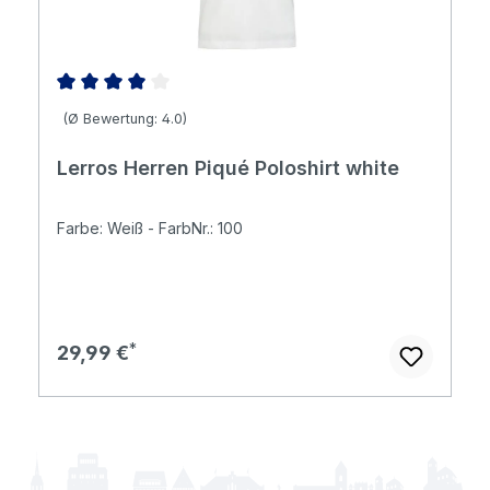
Durchschnittliche Bewertung von 4 von 5 Sternen
(Ø Bewertung: 4.0)
Lerros Herren Piqué Poloshirt white
Farbe: Weiß - FarbNr.: 100
Regulärer Preis:
29,99 €