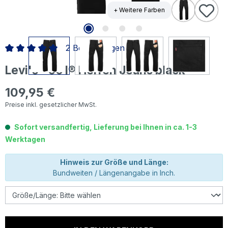
+ Weitere Farben
2 Bewertungen
Durchschnittliche Bewertung von 5 von 5 Sternen
Levi's® 501® Herren Jeans black
109,95 €
Regulärer Preis:
Preise inkl. gesetzlicher MwSt.
Sofort versandfertig, Lieferung bei Ihnen in ca. 1-3
Werktagen
Hinweis zur Größe und Länge:
Bundweiten / Längenangabe in Inch.