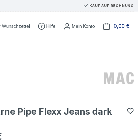
KAUF AUF RECHNUNG
Du hast 0 Produkte auf dem Merkzettel
Ware
0,00 €
Wunschzettel
Hilfe
ne Pipe Flexx Jeans dark
€
eis: