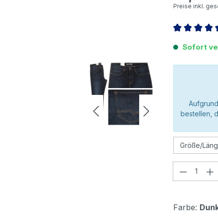
Preise inkl. ge
Durchschnitt
Sofort ve
Aufgrund
bestellen, 
Produkt
Farbe:
Dunk