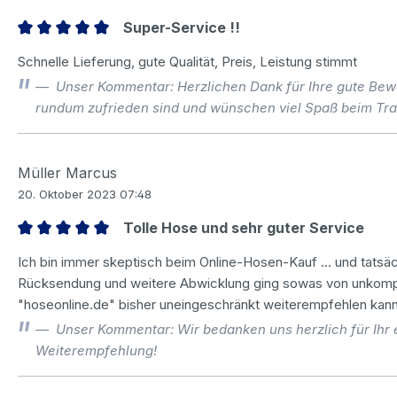
Super-Service !!
Bewertung mit 5 von 5 Sternen
Schnelle Lieferung, gute Qualität, Preis, Leistung stimmt
Unser Kommentar: Herzlichen Dank für Ihre gute Bewer
rundum zufrieden sind und wünschen viel Spaß beim Tr
Müller Marcus
20. Oktober 2023 07:48
Tolle Hose und sehr guter Service
Bewertung mit 5 von 5 Sternen
Ich bin immer skeptisch beim Online-Hosen-Kauf ... und tatsäch
Rücksendung und weitere Abwicklung ging sowas von unkomplizi
"hoseonline.de" bisher uneingeschränkt weiterempfehlen kann
Unser Kommentar: Wir bedanken uns herzlich für Ihr 
Weiterempfehlung!