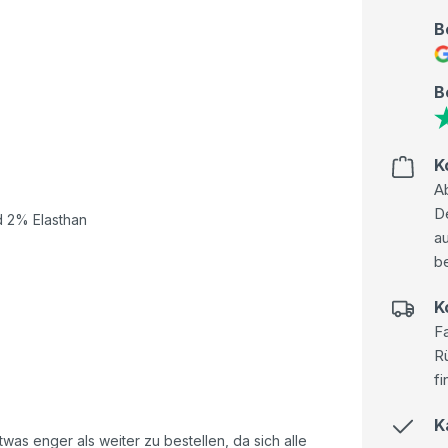
B
B
K
Ab
D
d 2% Elasthan
au
be
K
Fa
R
fi
K
as enger als weiter zu bestellen, da sich alle