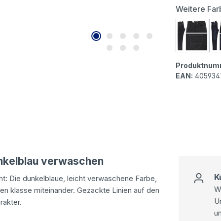
Weitere Far
MAC Arn
Produktnum
EAN:
405934
unkelblau verwaschen
K
ht: Die dunkelblaue, leicht verwaschene Farbe,
Wi
n klasse miteinander. Gezackte Linien auf den
U
rakter.
u