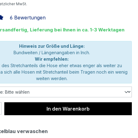
setzlicher MwSt.
6 Bewertungen
liche Bewertung von 4.92 von 5 Sternen
rsandfertig, Lieferung bei Ihnen in ca. 1-3 Werktagen
Hinweis zur Größe und Länge:
Bundweiten / Längenangaben in Inch.
Wir empfehlen:
 des Stretchanteils die Hose eher etwas enger als weiter zu
da sich alle Hosen mit Stretchanteil beim Tragen noch ein wenig
weiten werden.
 Anzahl: Gib den gewünschten Wert ein 
In den Warenkorb
elblau verwaschen