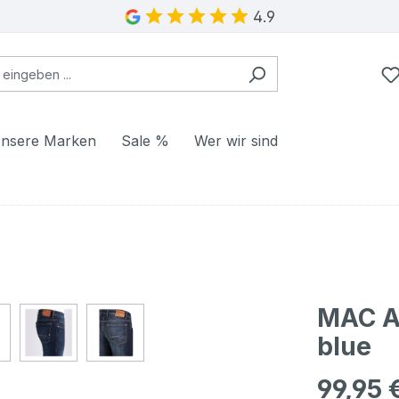
4.9
nsere Marken
Sale %
Wer wir sind
MAC Ar
blue
99,95 
Regulärer Pr