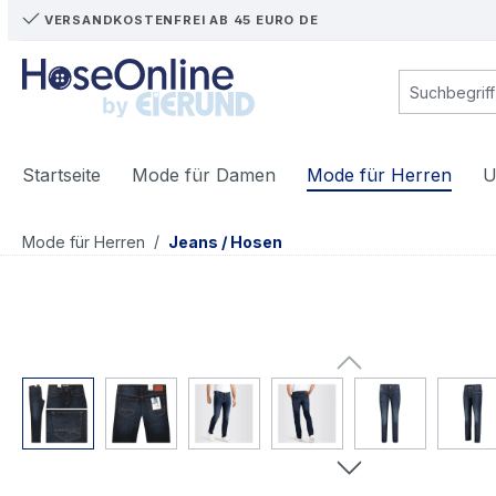
VERSANDKOSTENFREI AB 45 EURO DE
m Hauptinhalt springen
Zur Suche springen
Zur Hauptnavigation springen
Startseite
Mode für Damen
Mode für Herren
U
/
Mode für Herren
Jeans / Hosen
Bildergalerie überspringen