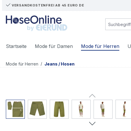
VERSANDKOSTENFREI AB 45 EURO DE
m Hauptinhalt springen
Zur Suche springen
Zur Hauptnavigation springen
Startseite
Mode für Damen
Mode für Herren
U
/
Mode für Herren
Jeans / Hosen
Bildergalerie überspringen