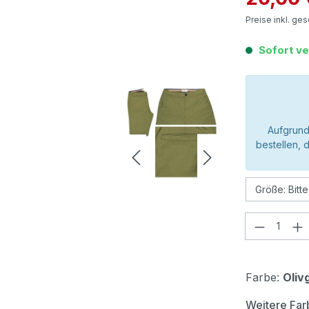
Preise inkl. ge
Sofort ve
Aufgrund
bestellen, 
Produkt
Farbe:
Oliv
Weitere Far