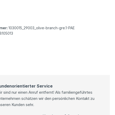
lor Josh Baumwoll Bermuda olive branch green
mer:
1030015_29003_olive-branch-gre.1-PAE
8105013
undenorientierter Service
r sind nur einen Anruf entfernt! Als familiengeführtes
nternehmen schätzen wir den persönlichen Kontakt zu
nseren Kunden sehr.