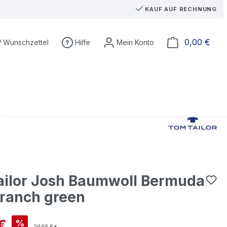
KAUF AUF RECHNUNG
Du hast 0 Produkte auf dem Merkzettel
Ware
0,00 €
Wunschzettel
Hilfe
ailor Josh Baumwoll Bermuda
branch green
is:
€
%
29,99 €*