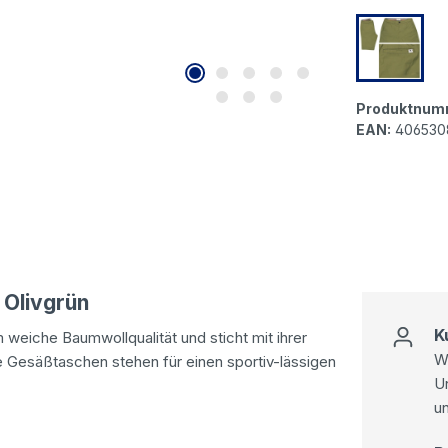
Tom Tai
Produktnum
EAN:
406530
 Olivgrün
K
weiche Baumwollqualität und sticht mit ihrer
Wi
e Gesäßtaschen stehen für einen sportiv-lässigen
U
u