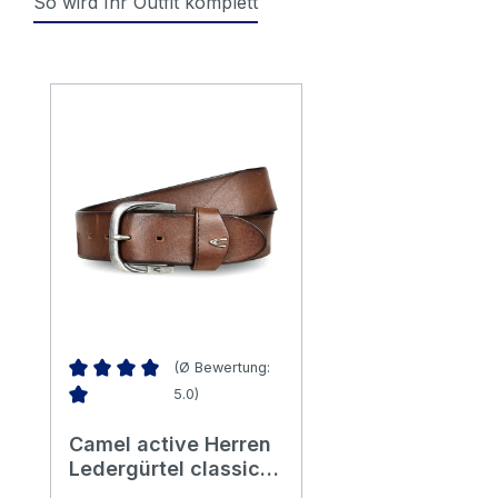
So wird Ihr Outfit komplett
Produktgalerie überspringen
(Ø Bewertung:
5.0)
Durchschnittliche Bewertung von 5 von 5 Sternen
Camel active Herren
Ledergürtel classic
brown