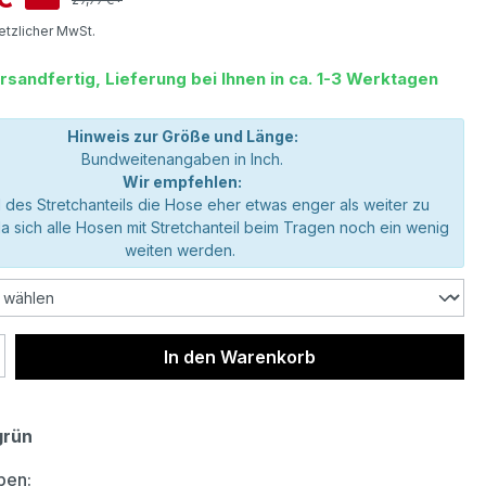
setzlicher MwSt.
rsandfertig, Lieferung bei Ihnen in ca. 1-3 Werktagen
Hinweis zur Größe und Länge:
Bundweitenangaben in Inch.
Wir empfehlen:
 des Stretchanteils die Hose eher etwas enger als weiter zu
da sich alle Hosen mit Stretchanteil beim Tragen noch ein wenig
weiten werden.
 Anzahl: Gib den gewünschten Wert ein 
In den Warenkorb
grün
auswählen
ben: