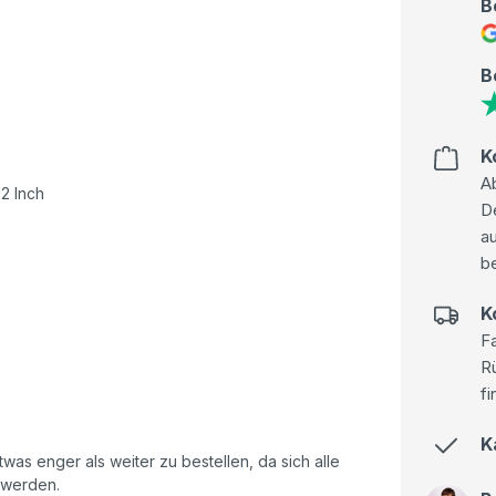
B
B
K
Ab
12 Inch
D
au
be
K
Fa
R
fi
K
as enger als weiter zu bestellen, da sich alle
n werden.