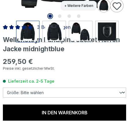
+ Weitere Farben
3 Bewertungen
Durchschnittliche Bewertung von 5 von 5 Sternen
Wellensteyn Panalpina Jacket Herren
Jacke midnightblue
259,50 €
Regulärer Preis:
Preise inkl. gesetzlicher MwSt.
Lieferzeit ca. 2-5 Tage
IN DEN WARENKORB