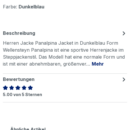
Farbe:
Dunkelblau
Beschreibung
Herren Jacke Panalpina Jacket in Dunkelblau Form
Wellensteyn Panalpina ist eine sportive Herrenjacke im
Steppjackenstil. Das Modell hat eine normale Form und
ist mit einer abnehmbaren, größenver…
Mehr
Bewertungen
Durchschnittliche Bewertung von 5 von 5 Sternen
5.00 von 5 Sternen
Produktgalerie überspringen
Ähnliche Artikel