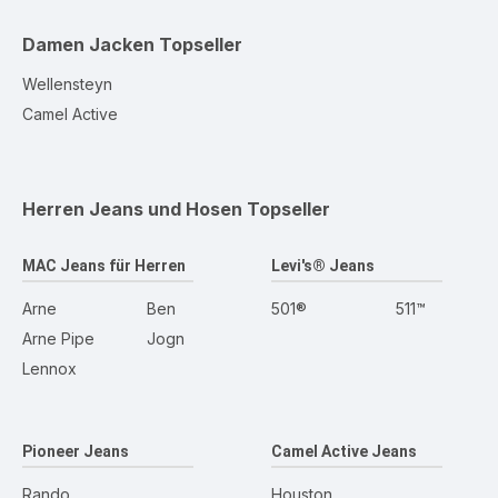
Damen Jacken
Topseller
Wellensteyn
Camel Active
Herren Jeans und Hosen
Topseller
MAC Jeans für Herren
Levi's® Jeans
Arne
Ben
501®
511™
Arne Pipe
Jogn
Lennox
Pioneer Jeans
Camel Active Jeans
Rando
Houston