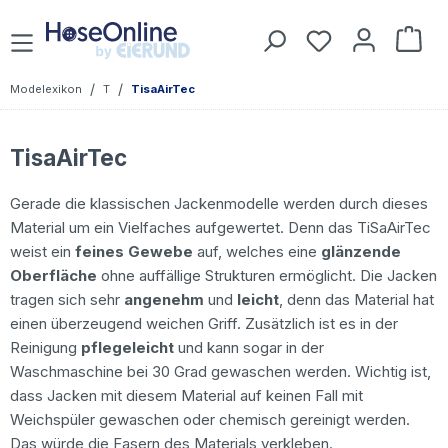
Zum Hauptinhalt springen
Du hast 0 Prod
War
/
/
Modelexikon
T
TisaAirTec
TisaAirTec
Gerade die klassischen Jackenmodelle werden durch dieses
Material um ein Vielfaches aufgewertet. Denn das TiSaAirTec
weist ein
feines Gewebe
auf, welches eine
glänzende
Oberfläche
ohne auffällige Strukturen ermöglicht. Die Jacken
tragen sich sehr
angenehm
und
leicht
, denn das Material hat
einen überzeugend weichen Griff. Zusätzlich ist es in der
Reinigung
pflegeleicht
und kann sogar in der
Waschmaschine bei 30 Grad gewaschen werden. Wichtig ist,
dass Jacken mit diesem Material auf keinen Fall mit
Weichspüler gewaschen oder chemisch gereinigt werden.
Das würde die Fasern des Materials verkleben.