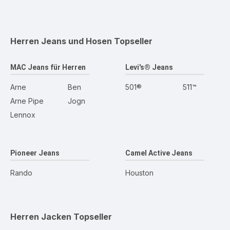
Herren Jeans und Hosen
Topseller
MAC Jeans für Herren
Levi's® Jeans
Arne
Ben
501®
511™
Arne Pipe
Jogn
Lennox
Pioneer Jeans
Camel Active Jeans
Rando
Houston
Herren Jacken
Topseller