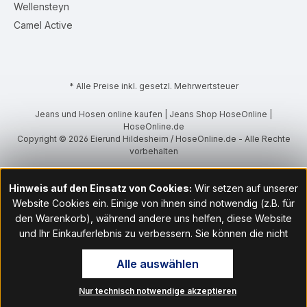
Wellensteyn
Camel Active
* Alle Preise inkl. gesetzl. Mehrwertsteuer
Jeans und Hosen online kaufen | Jeans Shop HoseOnline |
HoseOnline.de
Copyright © 2026 Eierund Hildesheim / HoseOnline.de - Alle Rechte
vorbehalten
Hinweis auf den Einsatz von Cookies:
Wir setzen auf unserer
Website Cookies ein. Einige von ihnen sind notwendig (z.B. für
den Warenkorb), während andere uns helfen, diese Website
und Ihr Einkauferlebnis zu verbessern. Sie können die nicht
notwendigen Cookies mit Klick auf „OK“ akzeptieren oder per
Alle auswählen
Klick auf "Nur technisch notwendige akzeptieren" ablehnen. Den
Zugang zu den Cookie-Einstellungen finden Sie im Fußbereich
Nur technisch notwendige akzeptieren
unserer Website im Menüpunkt „Informationen“. Dort können Sie