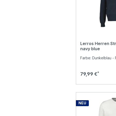
Lerros Herren Str
navy blue
Farbe: Dunkelblau - 
Regulärer Preis:
79,99 €
NEU