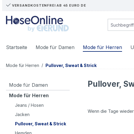
VERSANDKOSTENFREI AB 45 EURO DE
m Hauptinhalt springen
Zur Suche springen
Zur Hauptnavigation springen
Startseite
Mode für Damen
Mode für Herren
U
/
Mode für Herren
Pullover, Sweat & Strick
Pullover, Sw
Mode für Damen
Mode für Herren
Jeans / Hosen
Wenn die Tage wieder k
Jacken
Pullover, Sweat & Strick
Hemden