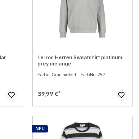
dar
Lerros Herren Sweatshirt platinum
grey melange
Farbe: Grau meliert - FarbNr.: 259
Regulärer Preis:
39,99 €
NEU