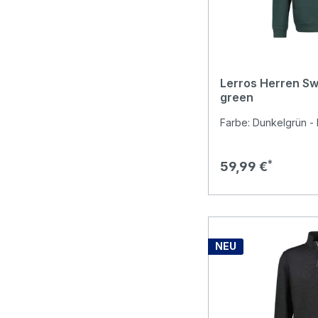
Lerros Herren Sw
green
Farbe: Dunkelgrün - 
Regulärer Preis:
59,99 €
NEU