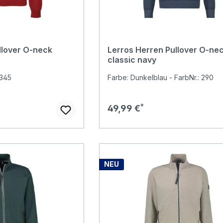
llover O-neck
Lerros Herren Pullover O-ne
classic navy
 345
Farbe: Dunkelblau - FarbNr.: 290
Regulärer Preis:
49,99 €
NEU