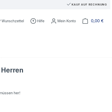
KAUF AUF RECHNUNG
Du hast 0 Produkte auf dem Merkzettel
Ware
0,00 €
Wunschzettel
Hilfe
r Herren
 müssen her!