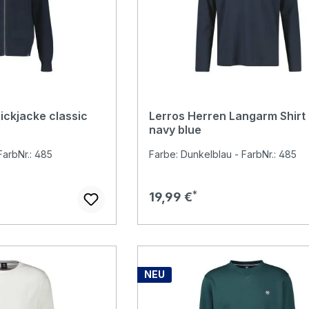
ickjacke classic
Lerros Herren Langarm Shirt 
navy blue
FarbNr.: 485
Farbe: Dunkelblau - FarbNr.: 485
Regulärer Preis:
19,99 €
NEU