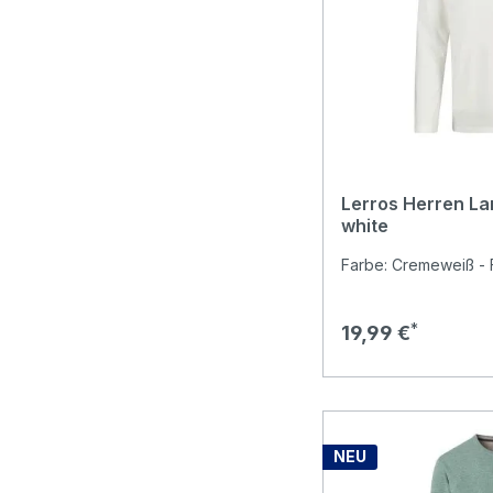
Lerros Herren La
white
Farbe: Cremeweiß - F
Regulärer Preis:
19,99 €
NEU