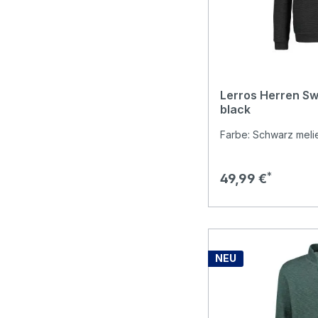
Lerros Herren Sw
black
Farbe: Schwarz melie
Regulärer Preis:
49,99 €
NEU