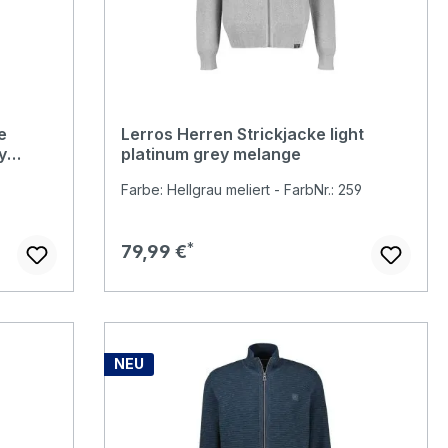
e
Lerros Herren Strickjacke light
y
platinum grey melange
Farbe: Hellgrau meliert - FarbNr.: 259
Regulärer Preis:
79,99 €
NEU