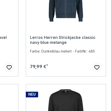
avel
Lerros Herren Strickjacke classic
navy blue melange
Farbe: Dunkelblau meliert - FarbNr.: 485
Regulärer Preis:
79,99 €
NEU