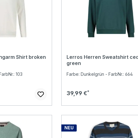
ngarm Shirt broken
Lerros Herren Sweatshirt ce
green
arbNr.: 103
Farbe: Dunkelgrün - FarbNr.: 664
Regulärer Preis:
39,99 €
NEU