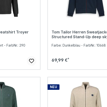
eatshirt Troyer
Tom Tailor Herren Sweatjack
Structured Stand-Up deep sk
captain blue
rt - FarbNr.: 290
Farbe: Dunkelblau - FarbNr.: 10668
Regulärer Preis:
69,99 €
NEU