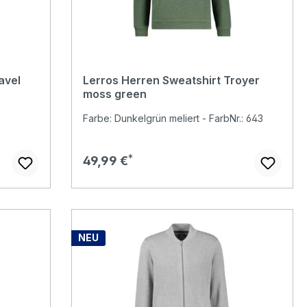
avel
Lerros Herren Sweatshirt Troyer
moss green
Farbe: Dunkelgrün meliert - FarbNr.: 643
Regulärer Preis:
49,99 €
NEU