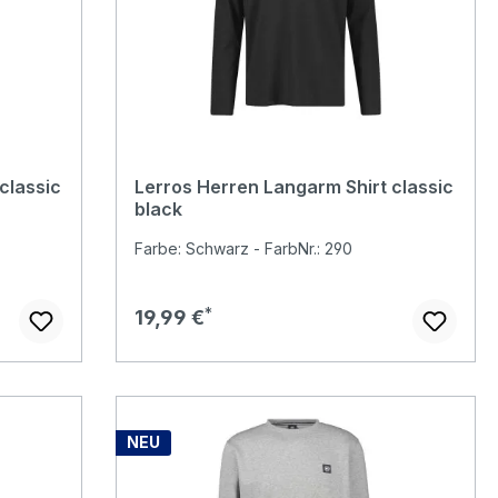
classic
Lerros Herren Langarm Shirt classic
black
Farbe: Schwarz - FarbNr.: 290
Regulärer Preis:
19,99 €
NEU