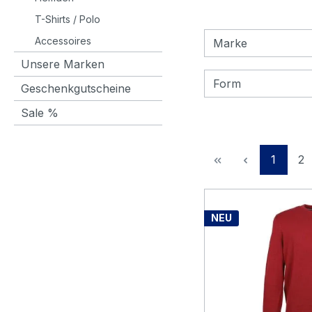
T-Shirts / Polo
Accessoires
Marke
Unsere Marken
Form
Geschenkgutscheine
Sale %
Seite
Se
1
2
NEU