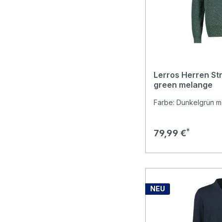
Lerros Herren St
green melange
Farbe: Dunkelgrün mel
Regulärer Preis:
79,99 €
NEU