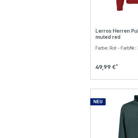
Lerros Herren Pu
muted red
Farbe: Rot - FarbNr.:
Regulärer Preis:
49,99 €
NEU