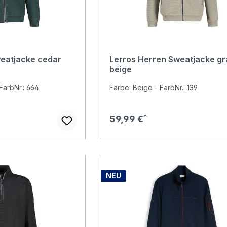
eatjacke cedar
Lerros Herren Sweatjacke gr
beige
FarbNr.: 664
Farbe: Beige - FarbNr.: 139
Regulärer Preis:
59,99 €
NEU