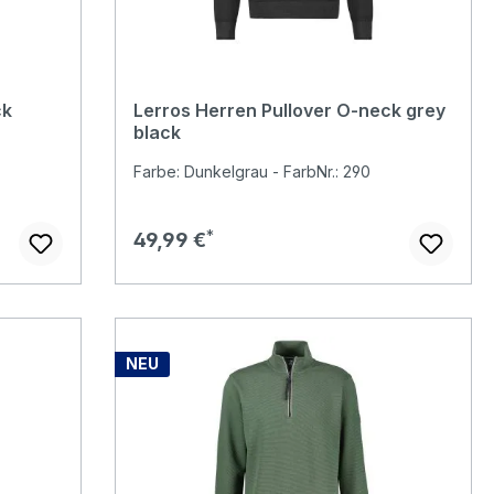
ck
Lerros Herren Pullover O-neck grey
black
Farbe: Dunkelgrau - FarbNr.: 290
Regulärer Preis:
49,99 €
NEU