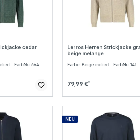
rickjacke cedar
Lerros Herren Strickjacke gr
beige melange
iert - FarbNr.: 664
Farbe: Beige meliert - FarbNr.: 141
Regulärer Preis:
79,99 €
NEU