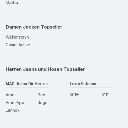
Malibu
Damen Jacken
Topseller
Wellensteyn
Camel Active
Herren Jeans und Hosen
Topseller
MAC Jeans für Herren
Levi's® Jeans
Arne
Ben
501®
511™
Arne Pipe
Jogn
Lennox