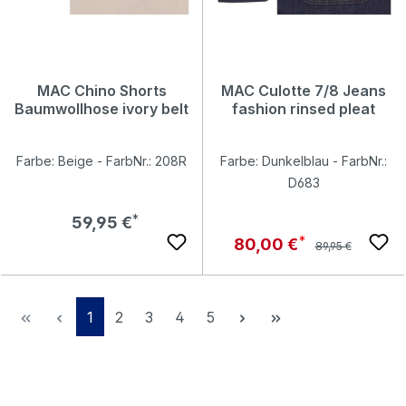
MAC Chino Shorts
MAC Culotte 7/8 Jeans
Baumwollhose ivory belt
fashion rinsed pleat
Farbe: Beige - FarbNr.: 208R
Farbe: Dunkelblau - FarbNr.:
D683
Regulärer Preis:
59,95 €
Regulärer Preis:
Verkaufspreis:
80,00 €
89,95 €
Seite
Seite
Seite
Seite
Seite
1
2
3
4
5