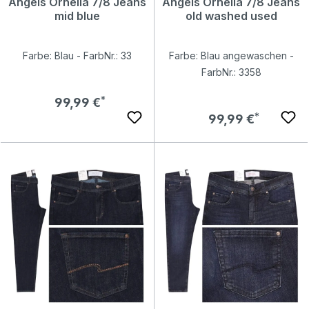
Angels Ornella 7/8 Jeans
Angels Ornella 7/8 Jeans
mid blue
old washed used
Farbe: Blau - FarbNr.: 33
Farbe: Blau angewaschen -
FarbNr.: 3358
Regulärer Preis:
99,99 €
Regulärer Preis:
99,99 €