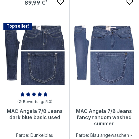
Regulärer Preis:
89,99 €
Topseller!
Durchschnittliche Bewertung von 5 von 5 Sternen
(Ø Bewertung: 5.0)
MAC Angela 7/8 Jeans
MAC Angela 7/8 Jeans
dark blue basic used
fancy random washed
summer
Farbe: Dunkelblau
Farbe: Blau angewaschen -