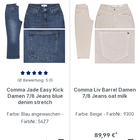
Durchschnittliche Bewertung von 5 von 5 Sternen
(Ø Bewertung: 5.0)
Comma Jade Easy Kick
Comma Liv Barrel Damen
Damen 7/8 Jeans blue
7/8 Jeans oat milk
denim stretch
Farbe: Blau angewaschen -
Farbe: Beige - FarbNr.: 9300
FarbNr.: 56Z7
Regulärer Preis:
89,99 €