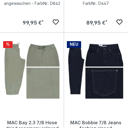
angewaschen - FarbNr.: D842
FarbNr.: D447
Regulärer Preis:
Regulärer Preis:
99,95 €
89,95 €
Rabatt
%
NEU
MAC Bay 2.3 7/8 Hose
MAC Bobbie 7/8 Jeans