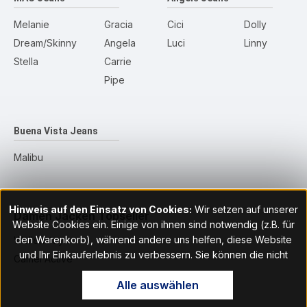
Melanie
Gracia
Cici
Dolly
Dream/Skinny
Angela
Luci
Linny
Stella
Carrie
Pipe
Buena Vista Jeans
Malibu
Hinweis auf den Einsatz von Cookies:
Wir setzen auf unserer
Damen Jacken
Topseller
Website Cookies ein. Einige von ihnen sind notwendig (z.B. für
den Warenkorb), während andere uns helfen, diese Website
Wellensteyn
und Ihr Einkauferlebnis zu verbessern. Sie können die nicht
Camel Active
notwendigen Cookies mit Klick auf „OK“ akzeptieren oder per
Alle auswählen
Klick auf "Nur technisch notwendige akzeptieren" ablehnen. Den
Zugang zu den Cookie-Einstellungen finden Sie im Fußbereich