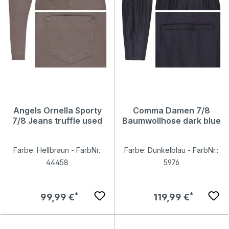
Angels Ornella Sporty
Comma Damen 7/8
7/8 Jeans truffle used
Baumwollhose dark blue
Farbe: Hellbraun - FarbNr.:
Farbe: Dunkelblau - FarbNr.:
44458
5976
Regulärer Preis:
Regulärer Preis:
99,99 €
119,99 €