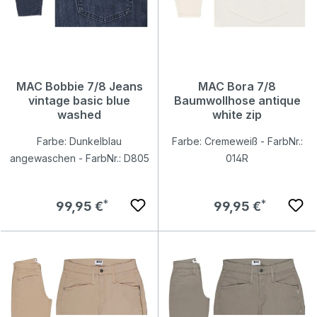
MAC Bobbie 7/8 Jeans
MAC Bora 7/8
vintage basic blue
Baumwollhose antique
washed
white zip
Farbe: Dunkelblau
Farbe: Cremeweiß - FarbNr.:
angewaschen - FarbNr.: D805
014R
Regulärer Preis:
Regulärer Preis:
99,95 €
99,95 €