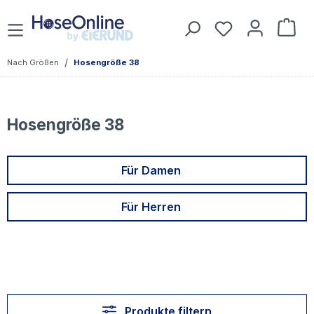
Zum Hauptinhalt springen
Du hast 0 Prod
War
/
Nach Größen
Hosengröße 38
Hosengröße 38
Für Damen
Für Herren
Produkte filtern