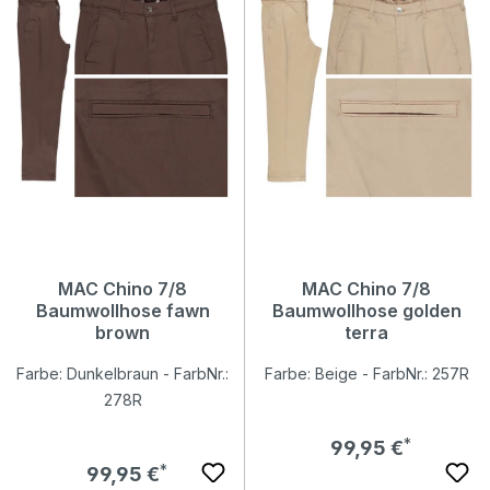
MAC Chino 7/8
MAC Chino 7/8
Baumwollhose fawn
Baumwollhose golden
brown
terra
Farbe: Dunkelbraun - FarbNr.:
Farbe: Beige - FarbNr.: 257R
278R
Regulärer Preis:
99,95 €
Regulärer Preis:
99,95 €