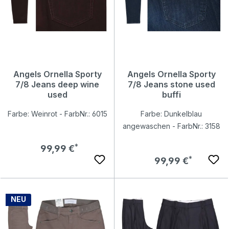
Angels Ornella Sporty
Angels Ornella Sporty
7/8 Jeans deep wine
7/8 Jeans stone used
used
buffi
Farbe: Weinrot - FarbNr.: 6015
Farbe: Dunkelblau
angewaschen - FarbNr.: 3158
Regulärer Preis:
99,99 €
Regulärer Preis:
99,99 €
NEU