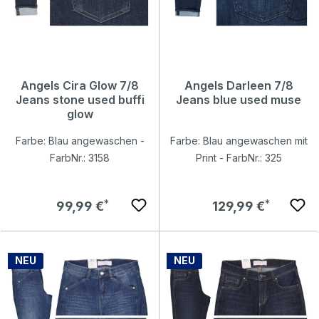
Angels Cira Glow 7/8
Angels Darleen 7/8
Jeans stone used buffi
Jeans blue used muse
glow
Farbe: Blau angewaschen -
Farbe: Blau angewaschen mit
FarbNr.: 3158
Print - FarbNr.: 325
Regulärer Preis:
Regulärer Preis:
99,99 €
129,99 €
NEU
NEU