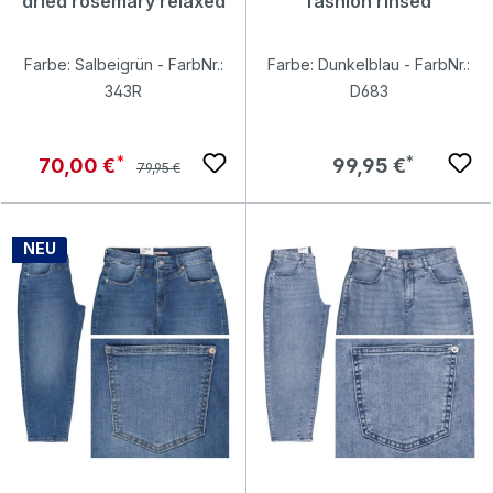
dried rosemary relaxed
fashion rinsed
Farbe: Salbeigrün - FarbNr.:
Farbe: Dunkelblau - FarbNr.:
343R
D683
Regulärer Preis:
Verkaufspreis:
Regulärer Preis:
70,00 €
99,95 €
79,95 €
NEU