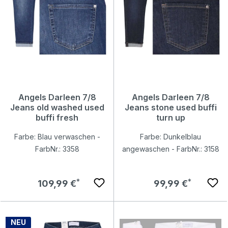
Angels Darleen 7/8
Angels Darleen 7/8
Jeans old washed used
Jeans stone used buffi
buffi fresh
turn up
Farbe: Blau verwaschen -
Farbe: Dunkelblau
FarbNr.: 3358
angewaschen - FarbNr.: 3158
Regulärer Preis:
Regulärer Preis:
109,99 €
99,99 €
NEU