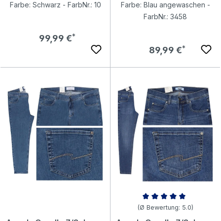
Farbe: Schwarz - FarbNr.: 10
Farbe: Blau angewaschen -
FarbNr.: 3458
Regulärer Preis:
99,99 €
Regulärer Preis:
89,99 €
Durchschnittliche Bewertung v
(Ø Bewertung: 5.0)