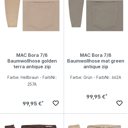
MAC Bora 7/8
MAC Bora 7/8
Baumwollhose golden
Baumwollhose mat green
terra antique zip
antique zip
Farbe: Hellbraun - FarbNr.:
Farbe: Grün - FarbNr.: 662A
257A
Regulärer Preis:
99,95 €
Regulärer Preis:
99,95 €