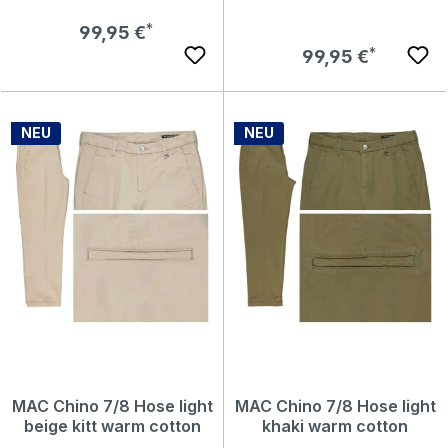
Regulärer Preis:
99,95 €
Regulärer Preis:
99,95 €
NEU
NEU
MAC Chino 7/8 Hose light
MAC Chino 7/8 Hose light
beige kitt warm cotton
khaki warm cotton