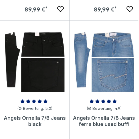
Regulärer Preis:
Regulärer Preis:
89,99 €
89,99 €
Durchschnittliche Bewertung von 5 von 5 Sternen
Durchschnittliche Bewertung v
(Ø Bewertung: 5.0)
(Ø Bewertung: 4.9)
Angels Ornella 7/8 Jeans
Angels Ornella 7/8 Jeans
black
ferra blue used buffi