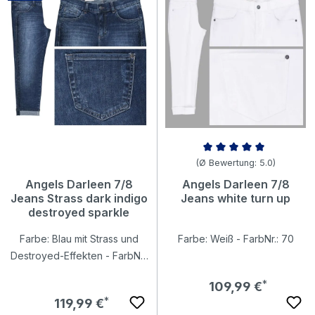
Durchschnittliche Bewertung v
(Ø Bewertung: 5.0)
Angels Darleen 7/8
Angels Darleen 7/8
Jeans Strass dark indigo
Jeans white turn up
destroyed sparkle
Farbe: Blau mit Strass und
Farbe: Weiß - FarbNr.: 70
Destroyed-Effekten - FarbNr.:
3188
Regulärer Preis:
109,99 €
Regulärer Preis:
119,99 €