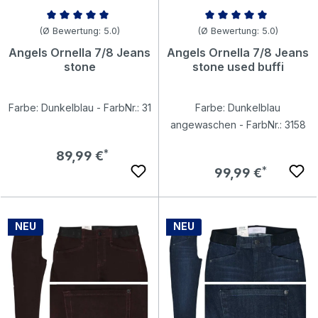
Durchschnittliche Bewertung von 5 von 5 Sternen
Durchschnittliche Bewertung v
(Ø Bewertung: 5.0)
(Ø Bewertung: 5.0)
Angels Ornella 7/8 Jeans
Angels Ornella 7/8 Jeans
stone
stone used buffi
Farbe: Dunkelblau - FarbNr.: 31
Farbe: Dunkelblau
angewaschen - FarbNr.: 3158
Regulärer Preis:
89,99 €
Regulärer Preis:
99,99 €
NEU
NEU