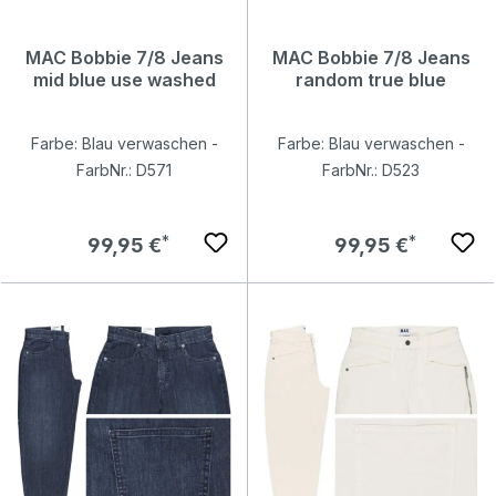
MAC Bobbie 7/8 Jeans
MAC Bobbie 7/8 Jeans
mid blue use washed
random true blue
Farbe: Blau verwaschen -
Farbe: Blau verwaschen -
FarbNr.: D571
FarbNr.: D523
Regulärer Preis:
Regulärer Preis:
99,95 €
99,95 €