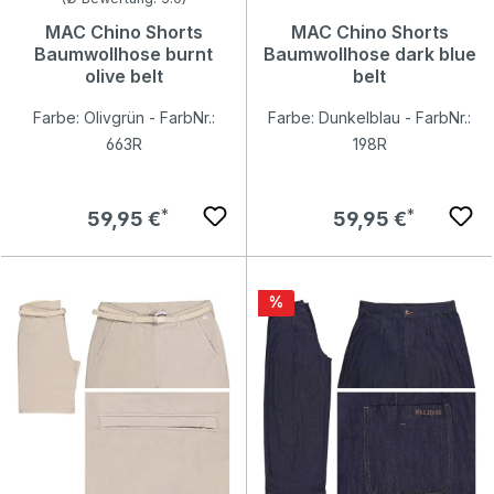
MAC Chino Shorts
MAC Chino Shorts
Baumwollhose burnt
Baumwollhose dark blue
olive belt
belt
Farbe: Olivgrün - FarbNr.:
Farbe: Dunkelblau - FarbNr.:
663R
198R
Regulärer Preis:
Regulärer Preis:
59,95 €
59,95 €
Rabatt
%