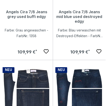
Angels Cira 7/8 Jeans
Angels Cira 7/8 Jeans
grey used buffi edgy
mid blue used destroyed
edgy
Farbe: Grau angewaschen -
Farbe: Blau verwaschen mit
FarbNr.: 1358
Destroyed-Effekten - FarbNr.:
3388
Regulärer Preis:
Regulärer Preis:
109,99 €
109,99 €
NEU
NEU