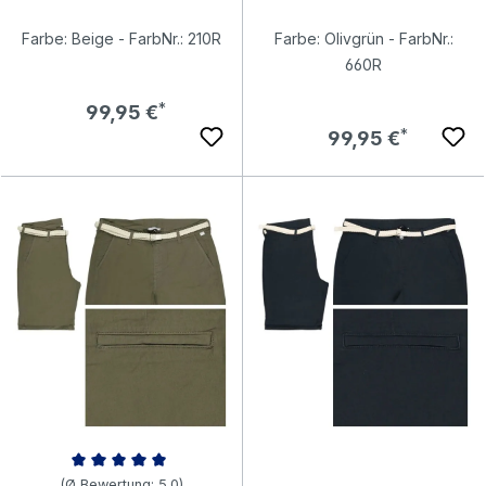
Farbe: Beige - FarbNr.: 210R
Farbe: Olivgrün - FarbNr.:
660R
Regulärer Preis:
99,95 €
Regulärer Preis:
99,95 €
Durchschnittliche Bewertung von 5 von 5 Sternen
(Ø Bewertung: 5.0)