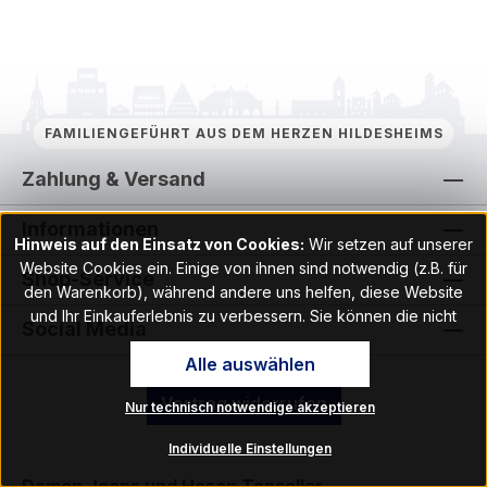
FAMILIENGEFÜHRT AUS DEM HERZEN HILDESHEIMS
Zahlung & Versand
Informationen
Hinweis auf den Einsatz von Cookies:
Wir setzen auf unserer
Website Cookies ein. Einige von ihnen sind notwendig (z.B. für
Shop-Service
den Warenkorb), während andere uns helfen, diese Website
und Ihr Einkauferlebnis zu verbessern. Sie können die nicht
Social Media
notwendigen Cookies mit Klick auf „OK“ akzeptieren oder per
Alle auswählen
Klick auf "Nur technisch notwendige akzeptieren" ablehnen. Den
Zugang zu den Cookie-Einstellungen finden Sie im Fußbereich
Vertrag widerrufen
Nur technisch notwendige akzeptieren
unserer Website im Menüpunkt „Informationen“. Dort können Sie
die Einstellungen jederzeit ändern.
Individuelle Einstellungen
Hinweis auf Verarbeitung Ihrer auf dieser Webseite erhobenen
Damen Jeans und Hosen
Topseller