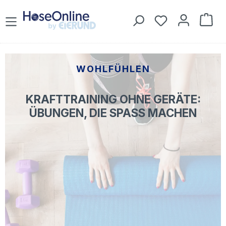
Zum Hauptinhalt springen
Du hast 0 Prod
War
WOHLFÜHLEN
KRAFTTRAINING OHNE GERÄTE:
ÜBUNGEN, DIE SPASS MACHEN