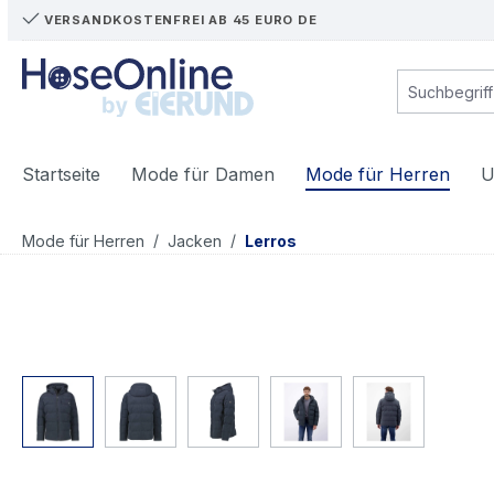
VERSANDKOSTENFREI AB 45 EURO DE
m Hauptinhalt springen
Zur Suche springen
Zur Hauptnavigation springen
Startseite
Mode für Damen
Mode für Herren
U
/
/
Mode für Herren
Jacken
Lerros
Bildergalerie überspringen