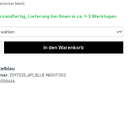
setzlicher MwSt.
rsandfertig, Lieferung bei Ihnen in ca. 1-3 Werktagen
 Anzahl: Gib den gewünschten Wert ein 
In den Warenkorb
elblau
mer:
2597025_491_BLUE NIGHT002
8558666