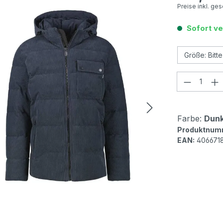
Preise inkl. ge
Sofort ve
Produkt
Farbe:
Dunk
Produktnum
EAN:
406671