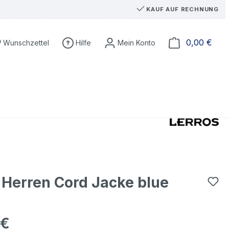
KAUF AUF RECHNUNG
Du hast 0 Produkte auf dem Merkzettel
Ware
0,00 €
Wunschzettel
Hilfe
 Herren Cord Jacke blue
 €
eis: