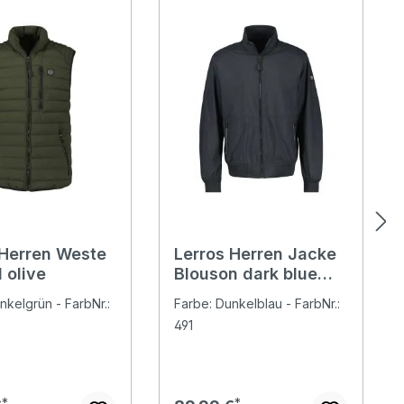
 Herren Weste
Lerros Herren Jacke
l olive
Blouson dark blue
night
nkelgrün - FarbNr.:
Farbe: Dunkelblau - FarbNr.:
491