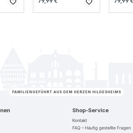
Regulärer Preis:
Regulär
79,99 €
79,99 
FAMILIENGEFÜHRT AUS DEM HERZEN HILDESHEIMS
onen
Shop-Service
Kontakt
FAQ – Häufig gestellte Fragen