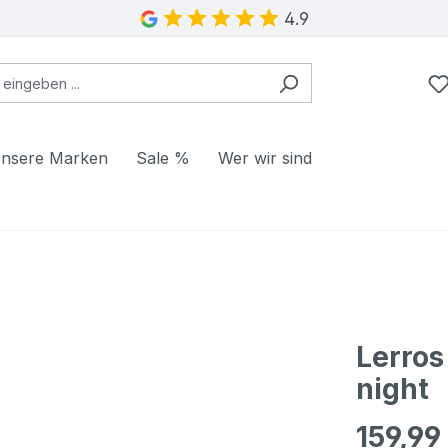
4.9
nsere Marken
Sale %
Wer wir sind
Lerros
night
159,99
Regulärer Pr