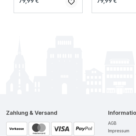
Regulärer Preis:
Regulärer Preis:
79,99 €
79,99 €
Zahlung & Versand
Informati
AGB
Impressum