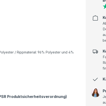
B
K
Ab
D
au
be
K
olyester / Rippmaterial: 96% Polyester und 4%
Fa
R
fi
K
P
GPSR Produktsicherheitsverordnung)
Je
a