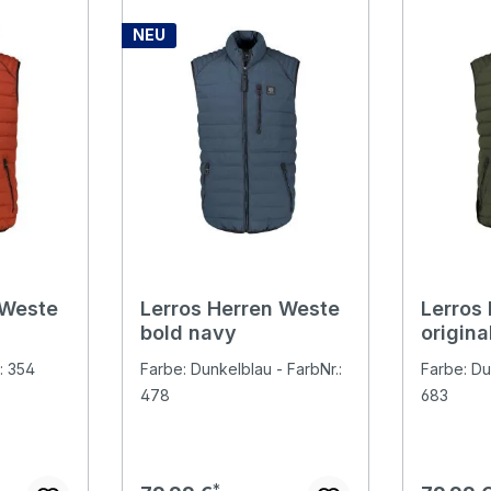
NEU
 Weste
Lerros Herren Weste
Lerros
bold navy
origina
: 354
Farbe: Dunkelblau - FarbNr.:
Farbe: Du
478
683