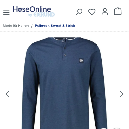
Zum Hauptinhalt springen
Du hast 0 Prod
War
/
Mode für Herren
Pullover, Sweat & Strick
Bildergalerie überspringen