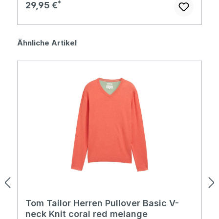
Regulärer Preis:
29,95 €
Produktgalerie überspringen
Ähnliche Artikel
Tom Tailor Herren Pullover Basic V-
neck Knit coral red melange