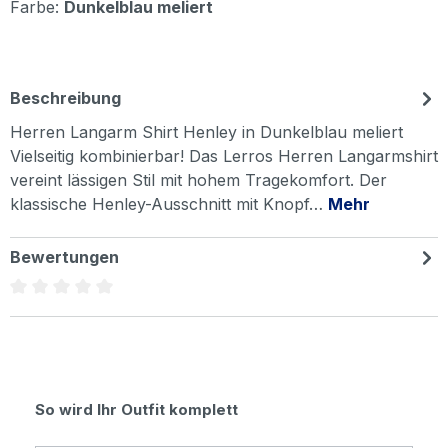
Farbe:
Dunkelblau meliert
Beschreibung
Herren Langarm Shirt Henley in Dunkelblau meliert
Vielseitig kombinierbar! Das Lerros Herren Langarmshirt
vereint lässigen Stil mit hohem Tragekomfort. Der
klassische Henley-Ausschnitt mit Knopf…
Mehr
Bewertungen
Durchschnittliche Bewertung von 0 von 5 Sternen
Produktgalerie überspringen
So wird Ihr Outfit komplett