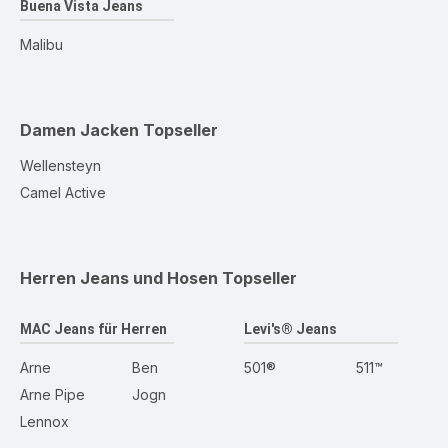
Buena Vista Jeans
Malibu
Damen Jacken
Topseller
Wellensteyn
Camel Active
Herren Jeans und Hosen
Topseller
MAC Jeans für Herren
Levi's® Jeans
Arne
Ben
501®
511™
Arne Pipe
Jogn
Lennox