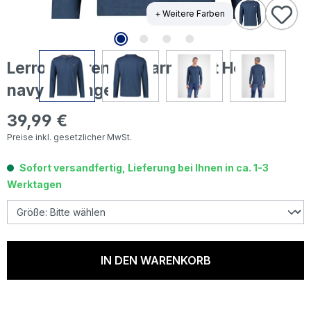
+ Weitere Farben
Lerros Herren Langarm Shirt Henley
navy melange
39,99 €
Regulärer Preis:
Preise inkl. gesetzlicher MwSt.
Sofort versandfertig, Lieferung bei Ihnen in ca. 1-3
Werktagen
IN DEN WARENKORB