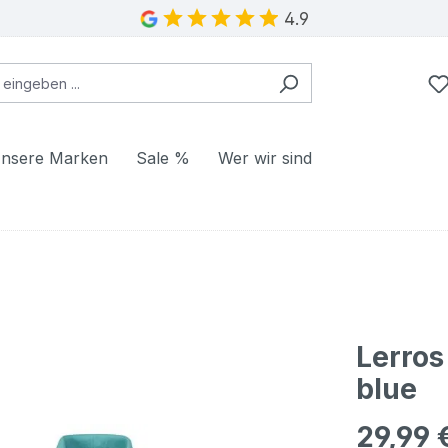
4.9
nsere Marken
Sale %
Wer wir sind
Lerros
blue
29,99 
Regulärer Pr