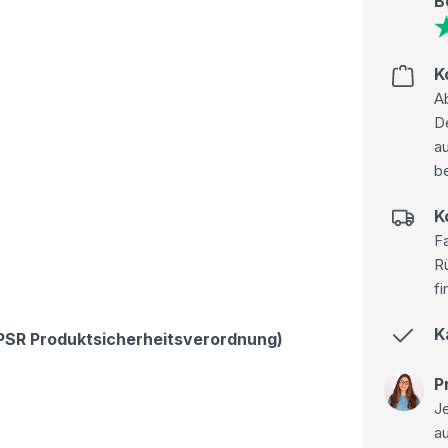
B
K
Ab
D
au
be
K
Fa
R
fi
K
GPSR Produktsicherheitsverordnung)
P
Je
a