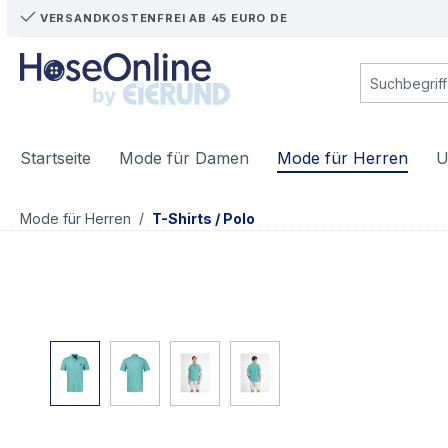
VERSANDKOSTENFREI AB 45 EURO DE
m Hauptinhalt springen
Zur Suche springen
Zur Hauptnavigation springen
Startseite
Mode für Damen
Mode für Herren
U
/
Mode für Herren
T-Shirts / Polo
Bildergalerie überspringen