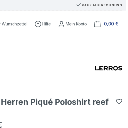
KAUF AUF RECHNUNG
Du hast 0 Produkte auf dem Merkzettel
Ware
0,00 €
Wunschzettel
Hilfe
 Herren Piqué Poloshirt reef
€
eis: