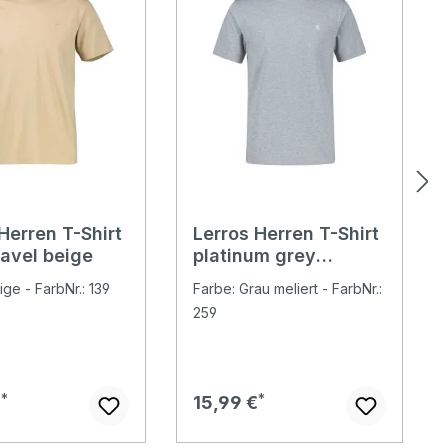
Herren T-Shirt
Lerros Herren T-Shirt
ravel beige
platinum grey
melange
ige - FarbNr.: 139
Farbe: Grau meliert - FarbNr.:
259
er Preis:
Regulärer Preis:
€
15,99 €