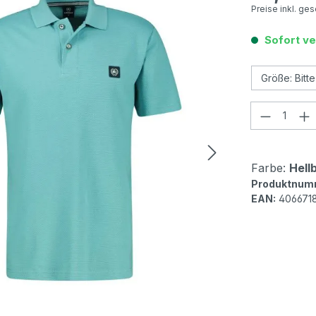
Preise inkl. ge
Sofort ve
Produkt
Farbe:
Hell
Produktnum
EAN:
406671