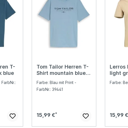
ren T-
Tom Tailor Herren T-
Lerros 
k blue
Shirt mountain blue
light g
logo print
 FarbNr.:
Farbe: Blau mit Print -
Farbe: Be
FarbNr.: 39441
Regulärer Preis:
Regulär
15,99 €
15,99 