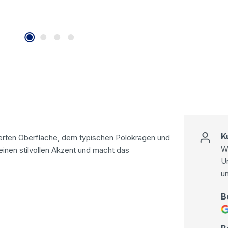
K
ierten Oberfläche, dem typischen Polokragen und
Wi
inen stilvollen Akzent und macht das
U
u
B