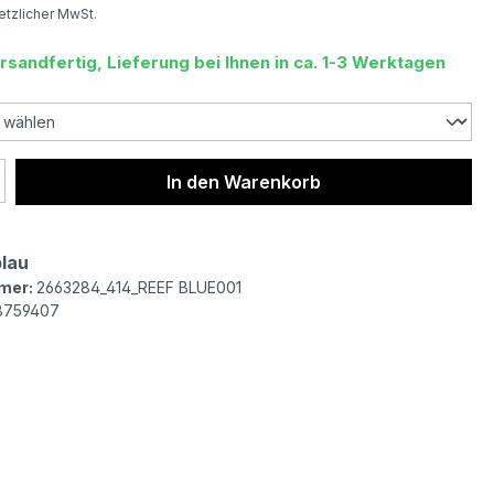
setzlicher MwSt.
rsandfertig, Lieferung bei Ihnen in ca. 1-3 Werktagen
 Anzahl: Gib den gewünschten Wert ein 
In den Warenkorb
blau
mer:
2663284_414_REEF BLUE001
8759407