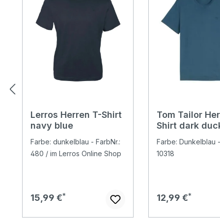
Lerros Herren T-Shirt
Tom Tailor Her
navy blue
Shirt dark duc
Farbe: dunkelblau - FarbNr.:
Farbe: Dunkelblau -
480 / im Lerros Online Shop
10318
Regulärer Preis:
Regulärer Preis:
15,99 €
12,99 €