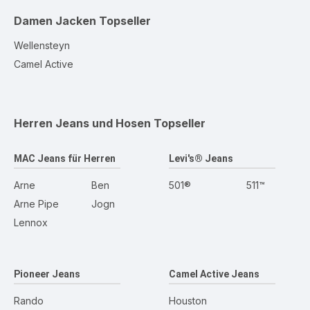
Damen Jacken
Topseller
Wellensteyn
Camel Active
Herren Jeans und Hosen
Topseller
MAC Jeans für Herren
Levi's® Jeans
Arne
Ben
501®
511™
Arne Pipe
Jogn
Lennox
Pioneer Jeans
Camel Active Jeans
Rando
Houston