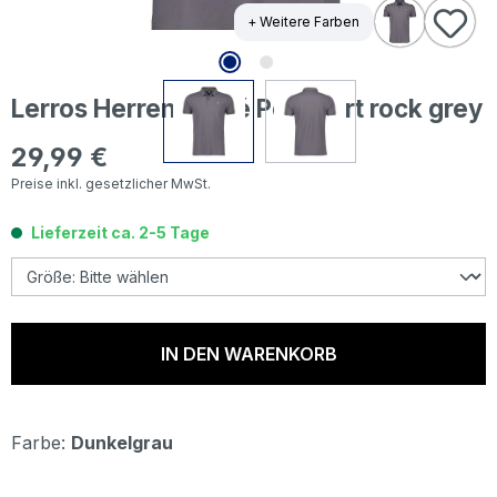
+ Weitere Farben
Lerros Herren Piqué Poloshirt rock grey
29,99 €
Regulärer Preis:
Preise inkl. gesetzlicher MwSt.
Lieferzeit ca. 2-5 Tage
IN DEN WARENKORB
Farbe:
Dunkelgrau