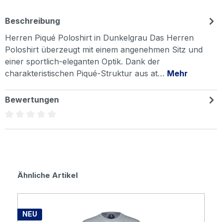
Beschreibung
Herren Piqué Poloshirt in Dunkelgrau Das Herren
Poloshirt überzeugt mit einem angenehmen Sitz und
einer sportlich-eleganten Optik. Dank der
charakteristischen Piqué-Struktur aus at…
Mehr
Bewertungen
Durchschnittliche Bewertung von 0 von 5 Sternen
Produktgalerie überspringen
Ähnliche Artikel
NEU