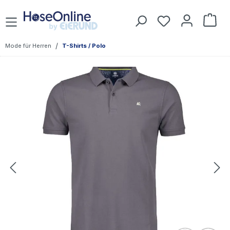
Zum Hauptinhalt springen
Du hast 0 Prod
War
/
Mode für Herren
T-Shirts / Polo
Bildergalerie überspringen