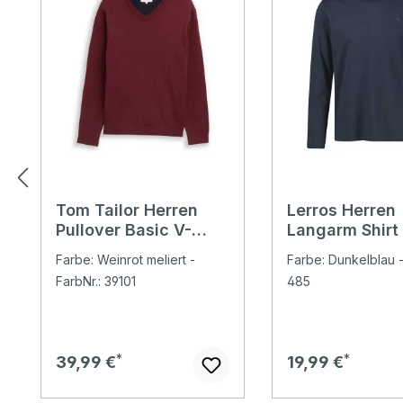
Tom Tailor Herren
Lerros Herren
Pullover Basic V-
Langarm Shirt 
neck Knit bordeaux
navy blue
Farbe: Weinrot meliert -
Farbe: Dunkelblau -
melange
FarbNr.: 39101
485
Regulärer Preis:
Regulärer Preis:
39,99 €
19,99 €