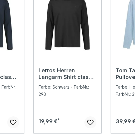
Lerros Herren
Tom Ta
classic
Langarm Shirt classic
Pullove
black
Crewne
 FarbNr.:
Farbe: Schwarz - FarbNr.:
Farbe: Hel
metal 
290
FarbNr.: 
Regulärer Preis:
Regulär
19,99 €
39,99 