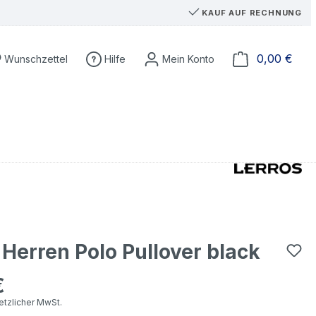
KAUF AUF RECHNUNG
Du hast 0 Produkte auf dem Merkzettel
Ware
0,00 €
Wunschzettel
Hilfe
 Herren Polo Pullover black
€
eis:
setzlicher MwSt.