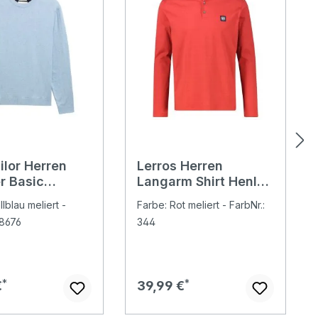
ilor Herren
Lerros Herren
r Basic
Langarm Shirt Henley
ck Knit light
scandinavian red
lblau meliert -
Farbe: Rot meliert - FarbNr.:
blue melange
melange
38676
344
er Preis:
Regulärer Preis:
€
39,99 €