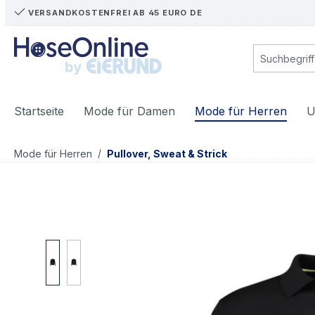
VERSANDKOSTENFREI AB 45 EURO DE
m Hauptinhalt springen
Zur Suche springen
Zur Hauptnavigation springen
Startseite
Mode für Damen
Mode für Herren
U
/
Mode für Herren
Pullover, Sweat & Strick
Bildergalerie überspringen