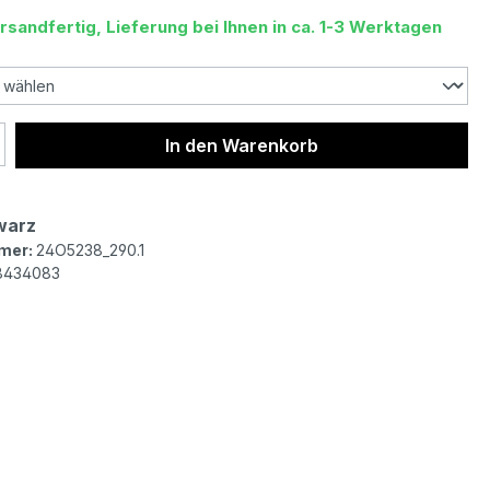
rsandfertig, Lieferung bei Ihnen in ca. 1-3 Werktagen
 Anzahl: Gib den gewünschten Wert ein 
In den Warenkorb
warz
mer:
24O5238_290.1
8434083