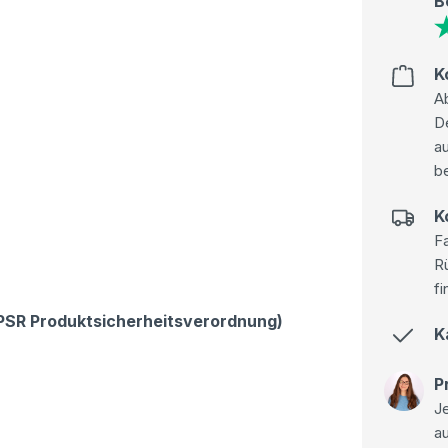
B
K
Ab
D
au
be
K
Fa
R
fi
GPSR Produktsicherheitsverordnung)
K
P
Je
a