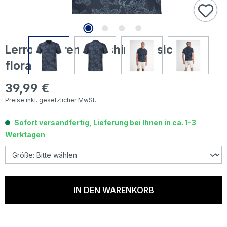
Lerros Herren Poloshirt classic navy
floral print
39,99 €
Regulärer Preis:
Preise inkl. gesetzlicher MwSt.
Sofort versandfertig, Lieferung bei Ihnen in ca. 1-3
Werktagen
IN DEN WARENKORB