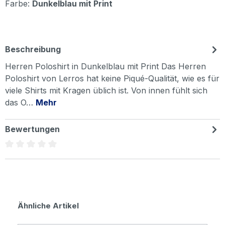
Farbe:
Dunkelblau mit Print
Beschreibung
Herren Poloshirt in Dunkelblau mit Print Das Herren
Poloshirt von Lerros hat keine Piqué-Qualität, wie es für
viele Shirts mit Kragen üblich ist. Von innen fühlt sich
das O…
Mehr
Bewertungen
Durchschnittliche Bewertung von 0 von 5 Sternen
Produktgalerie überspringen
Ähnliche Artikel