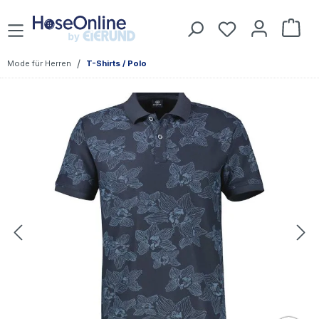
Zum Hauptinhalt springen
Du hast 0 Prod
War
/
Mode für Herren
T-Shirts / Polo
Bildergalerie überspringen