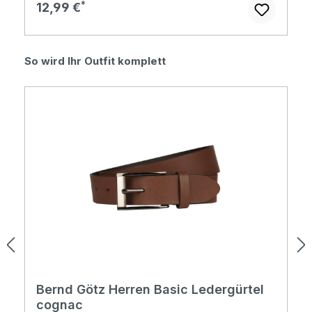
Regulärer Preis:
12,99 €
Produktgalerie überspringen
So wird Ihr Outfit komplett
Bernd Götz Herren Basic Ledergürtel
cognac