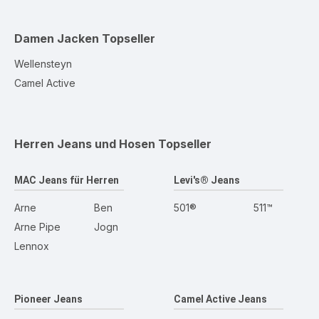
Damen Jacken
Topseller
Wellensteyn
Camel Active
Herren Jeans und Hosen
Topseller
MAC Jeans für Herren
Levi's® Jeans
Arne
Ben
501®
511™
Arne Pipe
Jogn
Lennox
Pioneer Jeans
Camel Active Jeans