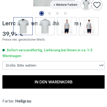
+ Weitere Farben
Lerros Herren Poloshirt storm grey
39,99 €
Regulärer Preis:
Preise inkl. gesetzlicher MwSt.
Sofort versandfertig, Lieferung bei Ihnen in ca. 1-3
Werktagen
IN DEN WARENKORB
Farbe:
Hellgrau