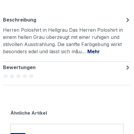
Beschreibung
Herren Poloshirt in Hellgrau Das Herren Poloshirt in
einem hellen Grau überzeugt mit einer ruhigen und
stilvollen Ausstrahlung. Die sanfte Farbgebung wirkt
besonders edel und lässt sich m&u…
Mehr
Bewertungen
Durchschnittliche Bewertung von 0 von 5 Sternen
Produktgalerie überspringen
Ähnliche Artikel