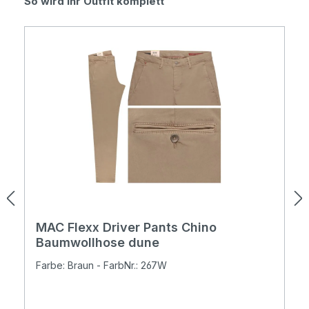
Produktgalerie überspringen
So wird Ihr Outfit komplett
MAC Flexx Driver Pants Chino
Baumwollhose dune
Farbe: Braun - FarbNr.: 267W