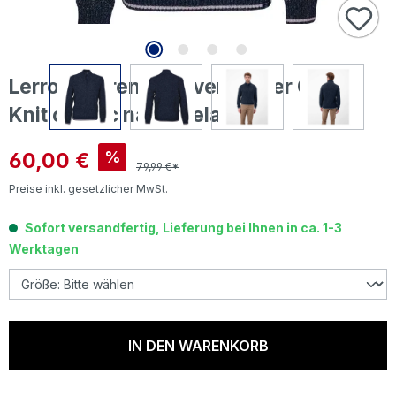
Lerros Herren Pullover Troyer Cable
Knit classic navy melange
Verkaufspreis:
60,00 €
%
79,99 €*
Preise inkl. gesetzlicher MwSt.
Sofort versandfertig, Lieferung bei Ihnen in ca. 1-3
Werktagen
IN DEN WARENKORB