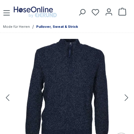
Zum Hauptinhalt springen
Du hast 0 Prod
War
/
Mode für Herren
Pullover, Sweat & Strick
Bildergalerie überspringen