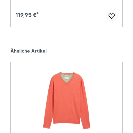
Regulärer Preis:
119,95 €
Produktgalerie überspringen
Ähnliche Artikel