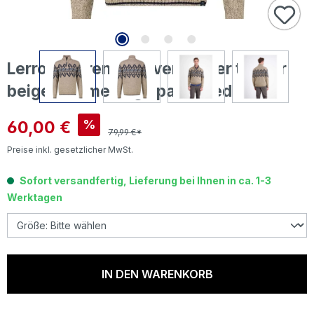
Lerros Herren Pullover Troyer tender
beige knit melange patterned
Verkaufspreis:
60,00 €
%
79,99 €*
Preise inkl. gesetzlicher MwSt.
Sofort versandfertig, Lieferung bei Ihnen in ca. 1-3
Werktagen
IN DEN WARENKORB