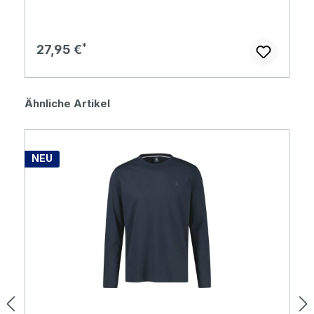
Regulärer Preis:
27,95 €
Produktgalerie überspringen
Ähnliche Artikel
NEU