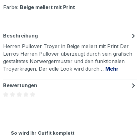
Farbe:
Beige meliert mit Print
Beschreibung
Herren Pullover Troyer in Beige meliert mit Print Der
Lerros Herren Pullover überzeugt durch sein grafisch
gestaltetes Norwergermuster und den funktionalen
Troyerkragen. Der edle Look wird durch…
Mehr
Bewertungen
Durchschnittliche Bewertung von 0 von 5 Sternen
Produktgalerie überspringen
So wird Ihr Outfit komplett