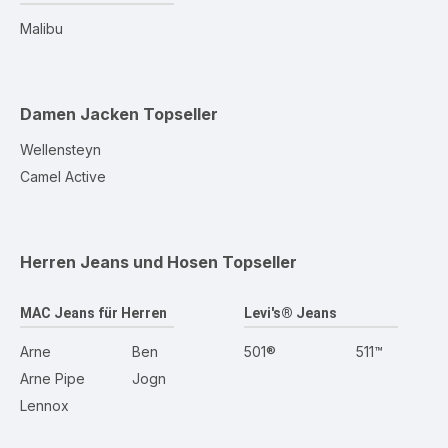
Malibu
Damen Jacken
Topseller
Wellensteyn
Camel Active
Herren Jeans und Hosen
Topseller
MAC Jeans für Herren
Levi's® Jeans
Arne
Ben
501®
511™
Arne Pipe
Jogn
Lennox