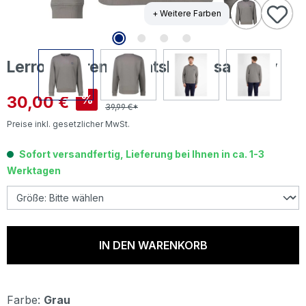
+ Weitere Farben
Lerros Herren Sweatshirt basalt grey
Verkaufspreis:
30,00 €
%
39,99 €*
Preise inkl. gesetzlicher MwSt.
Sofort versandfertig, Lieferung bei Ihnen in ca. 1-3
Werktagen
IN DEN WARENKORB
Farbe:
Grau