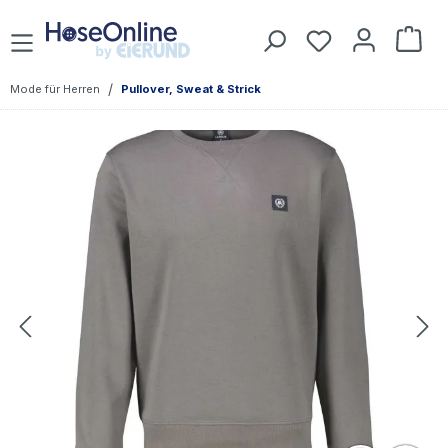
Zum Hauptinhalt springen
Du hast 0 Prod
War
/
Mode für Herren
Pullover, Sweat & Strick
Bildergalerie überspringen