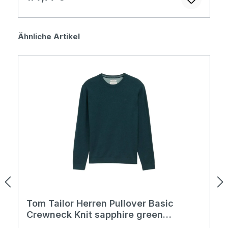
Produktgalerie überspringen
Ähnliche Artikel
Tom Tailor Herren Pullover Basic
Crewneck Knit sapphire green
melange