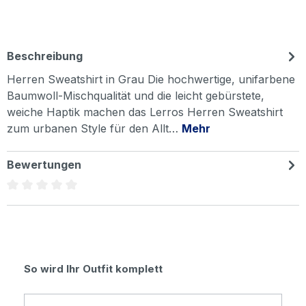
Beschreibung
Herren Sweatshirt in Grau Die hochwertige, unifarbene
Baumwoll-Mischqualität und die leicht gebürstete,
weiche Haptik machen das Lerros Herren Sweatshirt
zum urbanen Style für den Allt…
Mehr
Bewertungen
Durchschnittliche Bewertung von 0 von 5 Sternen
Produktgalerie überspringen
So wird Ihr Outfit komplett