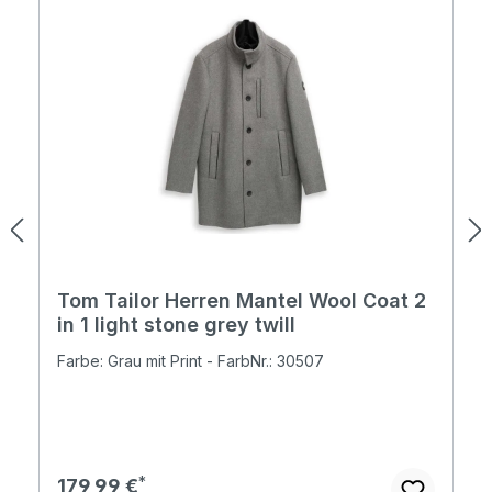
Tom Tailor Herren Mantel Wool Coat 2
in 1 light stone grey twill
Farbe: Grau mit Print - FarbNr.: 30507
Regulärer Preis:
179,99 €