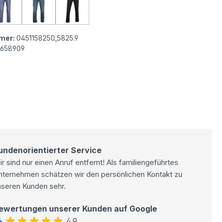
 511™ Herren Jeans light blue wash remain calm
Levi's® 511™ Herren Jeans mid blue denim washed
Levi's® 511™ Herren Jeans middle blue washed
Levi's® 511™ Herren Jeans total black
mer:
0451158250_5825.9
8658909
undenorientierter Service
r sind nur einen Anruf entfernt! Als familiengeführtes
nternehmen schätzen wir den persönlichen Kontakt zu
nseren Kunden sehr.
ewertungen unserer Kunden auf Google
4.9