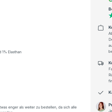
B
K
Ab
D
au
be
 1% Elasthan
K
Fa
R
fi
K
P
as enger als weiter zu bestellen, da sich alle
Je