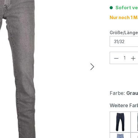
Sofort ve
Nur noch 1 Ma
Größe/Länge
Produkt
Farbe:
Gra
Weitere Far
Levi's®