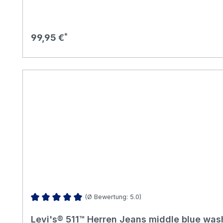
Regulärer Preis:
99,95 €
(Ø Bewertung: 5.0)
Durchschnittliche Bewertung von 5 von 5 Sternen
Levi's® 511™ Herren Jeans middle blue wa