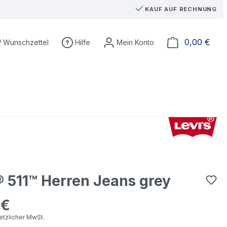
KAUF AUF RECHNUNG
Ware
0,00 €
Wunschzettel
Hilfe
® 511™ Herren Jeans grey
 €
eis:
setzlicher MwSt.