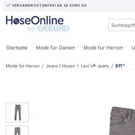
VERSANDKOSTENFREI AB 45 EURO DE
m Hauptinhalt springen
Zur Suche springen
Zur Hauptnavigation springen
Startseite
Mode für Damen
Mode für Herren
U
/
/
/
Mode für Herren
Jeans / Hosen
Levi's® Jeans
511™
Bildergalerie überspringen