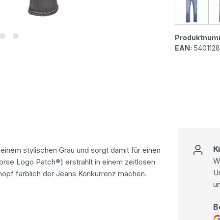
Levi's®
Produktnum
EAN:
540112
K
 einem stylischen Grau und sorgt damit für einen
Wi
rse Logo Patch®) erstrahlt in einem zeitlosen
U
nopf farblich der Jeans Konkurrenz machen.
u
B