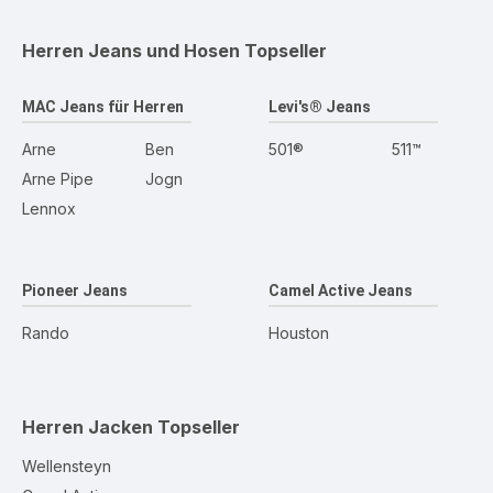
Herren Jeans und Hosen
Topseller
MAC Jeans für Herren
Levi's® Jeans
Arne
Ben
501®
511™
Arne Pipe
Jogn
Lennox
Pioneer Jeans
Camel Active Jeans
Rando
Houston
Herren Jacken
Topseller
Wellensteyn