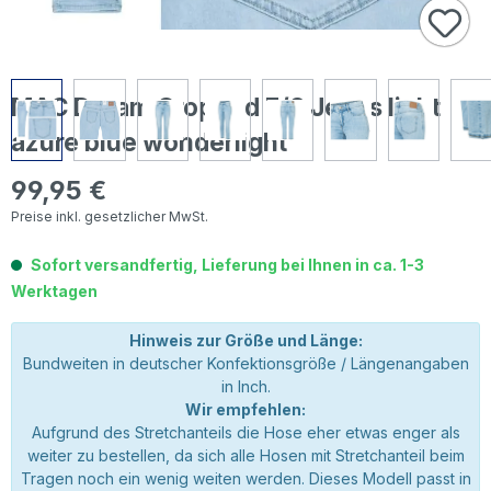
MAC Dream Cropped 7/8 Jeans light
azure blue wonderlight
99,95 €
Regulärer Preis:
Preise inkl. gesetzlicher MwSt.
Sofort versandfertig, Lieferung bei Ihnen in ca. 1-3
Werktagen
Hinweis zur Größe und Länge:
Bundweiten in deutscher Konfektionsgröße / Längenangaben
in Inch.
Wir empfehlen:
Aufgrund des Stretchanteils die Hose eher etwas enger als
weiter zu bestellen, da sich alle Hosen mit Stretchanteil beim
Tragen noch ein wenig weiten werden. Dieses Modell passt in