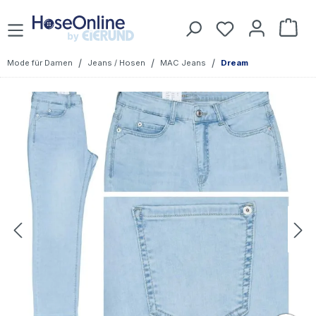
Zum Hauptinhalt springen
Du hast 0 Prod
War
/
/
/
Mode für Damen
Jeans / Hosen
MAC Jeans
Dream
Bildergalerie überspringen