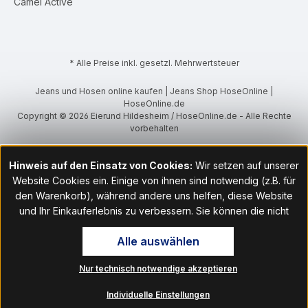
Camel Active
* Alle Preise inkl. gesetzl. Mehrwertsteuer
Jeans und Hosen online kaufen | Jeans Shop HoseOnline |
HoseOnline.de
Copyright © 2026 Eierund Hildesheim / HoseOnline.de - Alle Rechte
vorbehalten
Hinweis auf den Einsatz von Cookies:
Wir setzen auf unserer
Website Cookies ein. Einige von ihnen sind notwendig (z.B. für
den Warenkorb), während andere uns helfen, diese Website
und Ihr Einkauferlebnis zu verbessern. Sie können die nicht
notwendigen Cookies mit Klick auf „OK“ akzeptieren oder per
Alle auswählen
Klick auf "Nur technisch notwendige akzeptieren" ablehnen. Den
Zugang zu den Cookie-Einstellungen finden Sie im Fußbereich
Nur technisch notwendige akzeptieren
unserer Website im Menüpunkt „Informationen“. Dort können Sie
die Einstellungen jederzeit ändern.
Individuelle Einstellungen