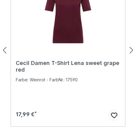
Cecil Damen T-Shirt Lena sweet grape
red
Farbe: Weinrot - FarbNr.: 17590
Regulärer Preis:
17,99 €