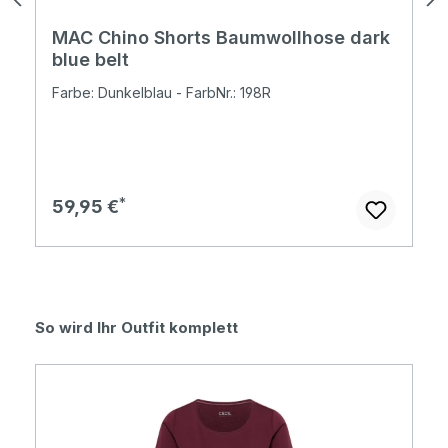
MAC Chino Shorts Baumwollhose dark
blue belt
Farbe: Dunkelblau - FarbNr.: 198R
Regulärer Preis:
59,95 €
Produktgalerie überspringen
So wird Ihr Outfit komplett