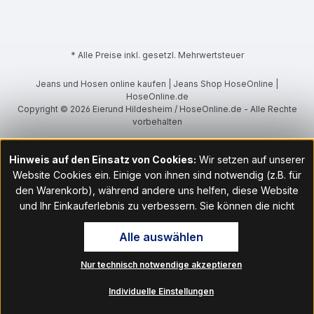
* Alle Preise inkl. gesetzl. Mehrwertsteuer
Jeans und Hosen online kaufen | Jeans Shop HoseOnline |
HoseOnline.de
Copyright © 2026 Eierund Hildesheim / HoseOnline.de - Alle Rechte
vorbehalten
Hinweis auf den Einsatz von Cookies:
Wir setzen auf unserer
Website Cookies ein. Einige von ihnen sind notwendig (z.B. für
den Warenkorb), während andere uns helfen, diese Website
und Ihr Einkauferlebnis zu verbessern. Sie können die nicht
notwendigen Cookies mit Klick auf „OK“ akzeptieren oder per
Alle auswählen
Klick auf "Nur technisch notwendige akzeptieren" ablehnen. Den
Zugang zu den Cookie-Einstellungen finden Sie im Fußbereich
Nur technisch notwendige akzeptieren
unserer Website im Menüpunkt „Informationen“. Dort können Sie
die Einstellungen jederzeit ändern.
Individuelle Einstellungen
Hinweis auf Verarbeitung Ihrer auf dieser Webseite erhobenen