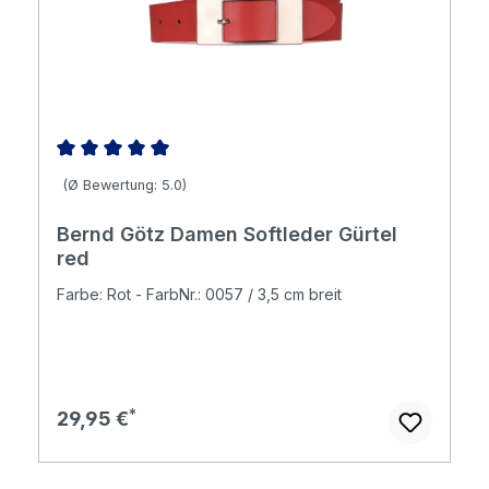
Durchschnittliche Bewertung von 5 von 5 Sternen
(Ø Bewertung: 5.0)
Bernd Götz Damen Softleder Gürtel
red
Farbe: Rot - FarbNr.: 0057 / 3,5 cm breit
Regulärer Preis:
29,95 €