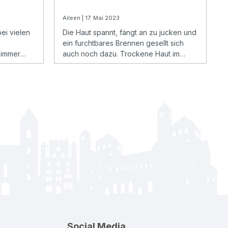
Aileen | 17. Mai 2023
ei vielen
Die Haut spannt, fängt an zu jucken und
ein furchtbares Brennen gesellt sich
t immer
auch noch dazu. Trockene Haut im
g und du
Winter ist oft noch unangenehmer, als
Geld
es klingt.
Social Media