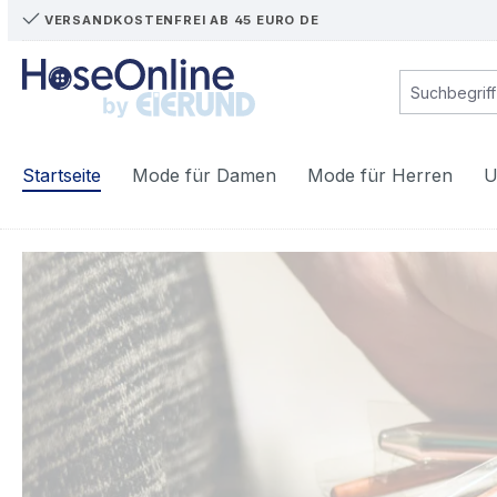
VERSANDKOSTENFREI AB 45 EURO DE
m Hauptinhalt springen
Zur Suche springen
Zur Hauptnavigation springen
Startseite
Mode für Damen
Mode für Herren
U