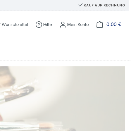
KAUF AUF RECHNUNG
Du hast 0 Produkte auf dem Merkzettel
Ware
0,00 €
Wunschzettel
Hilfe