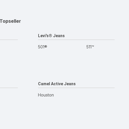
Topseller
Levi's® Jeans
501®
511™
Camel Active Jeans
Houston