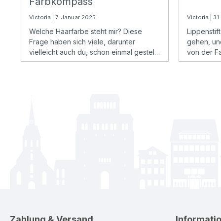
Farbkompass
Victoria | 7. Januar 2025
Victoria | 3
Welche Haarfarbe steht mir? Diese
Lippenstif
Frage haben sich viele, darunter
gehen, un
vielleicht auch du, schon einmal gestellt.
von der F
Schöne Haarfarben gibt es viele, bei
sehen? Di
uns erfährst du, wie du die für dich
doch das m
richtige Farbe findest.
Zahlung & Versand
Informati