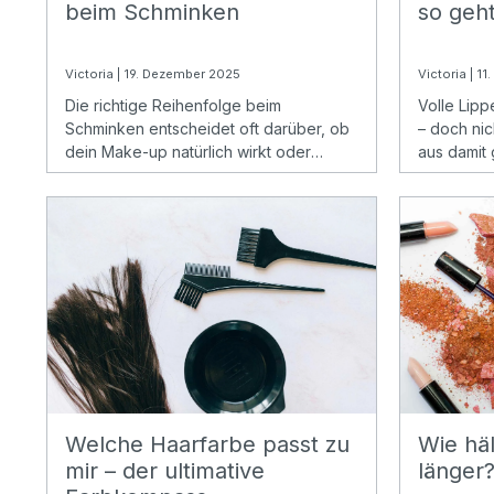
beim Schminken
so geht
Victoria | 19. Dezember 2025
Victoria | 11
Die richtige Reihenfolge beim
Volle Lipp
Schminken entscheidet oft darüber, ob
– doch nic
dein Make-up natürlich wirkt oder
aus damit 
schnell unruhig aussieht. Viele kennen
sich mit e
das Gefühl, dass Produkte nicht richtig
Tricks nac
halten oder das Ergebnis nicht so wird
wie erhofft.
Welche Haarfarbe passt zu
Wie häl
mir – der ultimative
länger