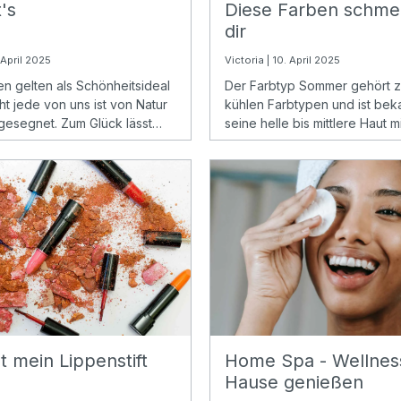
's
Diese Farben schme
dir
. April 2025
Victoria | 10. April 2025
en gelten als Schönheitsideal
Der Farbtyp Sommer gehört 
ht jede von uns ist von Natur
kühlen Farbtypen und ist beka
gesegnet. Zum Glück lässt
seine helle bis mittlere Haut m
in paar einfachen Make-up-
Rosé-Unterton, oft in Kombina
hhelfen.
aschblonden oder braunen H
t mein Lippenstift
Home Spa - Wellnes
?
Hause genießen