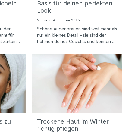
icheln
Basis für deinen perfekten
Look
Victoria | 4. Februar 2025
zu den
Schöne Augenbrauen sind weit mehr als
nnt für
nur ein kleines Detail – sie sind der
it zartem
Rahmen deines Gesichts und können
tion mit
deine Ausstrahlung stark beeinflussen.
aaren.
Die richtige Form sorgt für Harmonie,
betont deine Gesichtszüge und lässt
deine Augen strahlen.
s zu
Trockene Haut im Winter
richtig pflegen