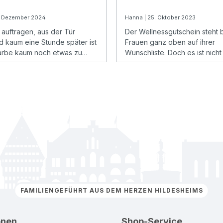
1. Dezember 2024
Hanna | 25. Oktober 2023
t auftragen, aus der Tür
Der Wellnessgutschein steht b
d kaum eine Stunde später ist
Frauen ganz oben auf ihrer
arbe kaum noch etwas zu
Wunschliste. Doch es ist nich
eses Problem kennen viele –
Weihnachten oder Geburtsta
uss nicht sein.
kannst nicht ständig Zeit und 
aufbringen.
FAMILIENGEFÜHRT AUS DEM HERZEN HILDESHEIMS
onen
Shop-Service