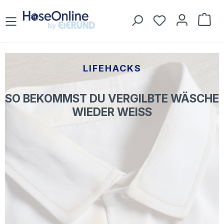
Zum Hauptinhalt springen
Du hast 0 Prod
War
LIFEHACKS
SO BEKOMMST DU VERGILBTE WÄSCHE
WIEDER WEISS