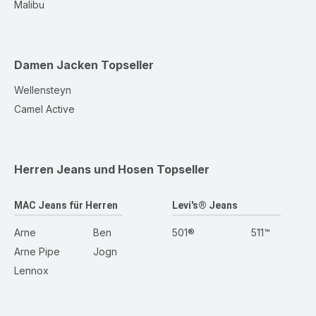
Malibu
Damen Jacken
Topseller
Wellensteyn
Camel Active
Herren Jeans und Hosen
Topseller
MAC Jeans für Herren
Levi's® Jeans
Arne
Ben
501®
511™
Arne Pipe
Jogn
Lennox