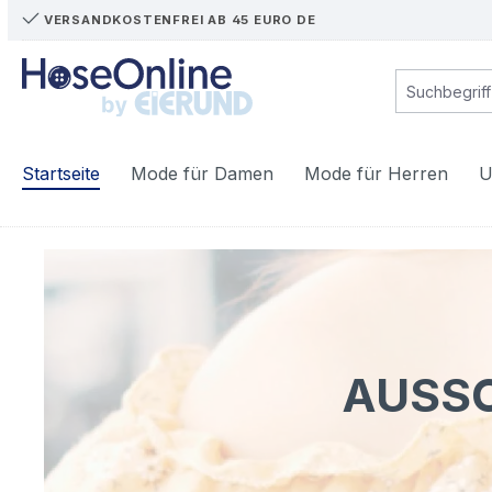
VERSANDKOSTENFREI AB 45 EURO DE
m Hauptinhalt springen
Zur Suche springen
Zur Hauptnavigation springen
Startseite
Mode für Damen
Mode für Herren
U
AUSSC