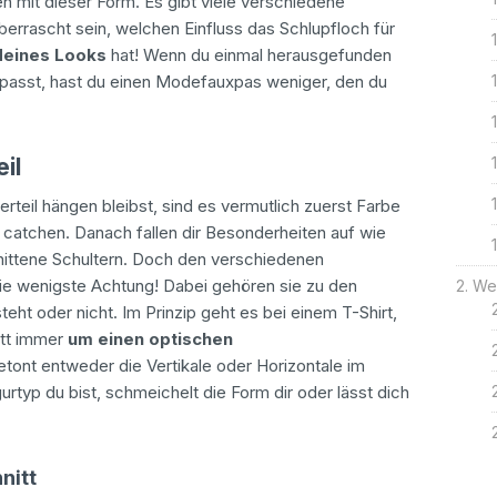
n mit dieser Form. Es gibt viele verschiedene
berrascht sein, welchen Einfluss das Schlupfloch für
deines Looks
hat! Wenn du einmal herausgefunden
passt, hast du einen Modefauxpas weniger, den du
il
eil hängen bleibst, sind es vermutlich zuerst Farbe
 catchen. Danach fallen dir Besonderheiten auf wie
ittene Schultern. Doch den verschiedenen
ie wenigste Achtung! Dabei gehören sie zu den
Wel
teht oder nicht. Im Prinzip geht es bei einem T-Shirt,
itt immer
um einen optischen
etont entweder die Vertikale oder Horizontale im
rtyp du bist, schmeichelt die Form dir oder lässt dich
nitt