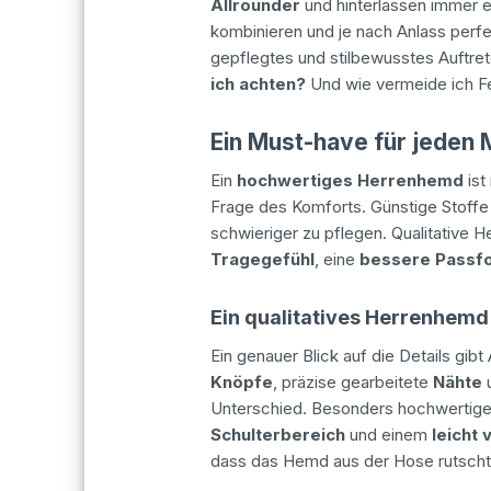
Allrounder
und hinterlassen immer ei
kombinieren und je nach Anlass perfe
gepflegtes und stilbewusstes Auftret
ich achten?
Und wie vermeide ich Fe
Ein Must-have für jeden
Ein
hochwertiges Herrenhemd
ist
Frage des Komforts. Günstige Stoffe k
schwieriger zu pflegen. Qualitative
Tragegefühl
, eine
bessere
Passf
Ein qualitatives Herrenhem
Ein genauer Blick auf die Details gibt
Knöpfe
, präzise gearbeitete
Nähte
u
Unterschied. Besonders hochwertig
Schulterbereich
und einem
leicht
dass das Hemd aus der Hose rutscht