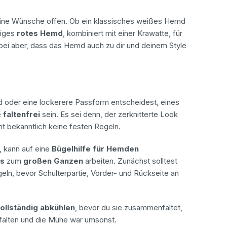
keine Wünsche offen. Ob ein klassisches weißes Hemd
liges
rotes Hemd
, kombiniert mit einer Krawatte, für
bei aber, dass das Hemd auch zu dir und deinem Style
md oder eine lockerere Passform entscheidest, eines
e
faltenfrei
sein. Es sei denn, der zerknitterte Look
t bekanntlich keine festen Regeln.
, kann auf eine
Bügelhilfe für Hemden
ls
zum
großen Ganzen
arbeiten. Zunächst solltest
eln, bevor Schulterpartie, Vorder- und Rückseite an
ollständig abkühlen
, bevor du sie zusammenfaltet,
rfalten und die Mühe war umsonst.