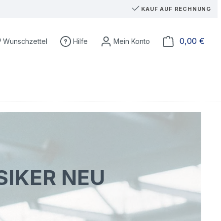
KAUF AUF RECHNUNG
Du hast 0 Produkte auf dem Merkzettel
Ware
0,00 €
Wunschzettel
Hilfe
SIKER NEU