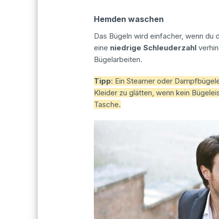
Hemden waschen
Das Bügeln wird einfacher, wenn du 
eine
niedrige Schleuderzahl
verhin
Bügelarbeiten.
Tipp
: Ein Steamer oder Dampfbügele
Kleider zu glätten, wenn kein Bügelei
Tasche.