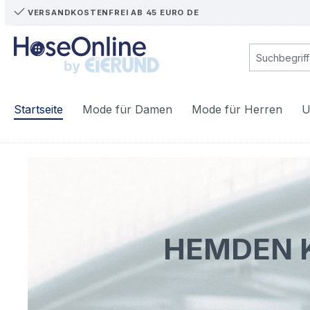
VERSANDKOSTENFREI AB 45 EURO DE
m Hauptinhalt springen
Zur Suche springen
Zur Hauptnavigation springen
Startseite
Mode für Damen
Mode für Herren
U
HEMDEN K