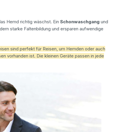
das Hemd richtig wäschst. Ein
Schonwaschgang
und
dern starke Faltenbildung und ersparen aufwendige
isen sind perfekt für Reisen, um Hemden oder auch
sen vorhanden ist. Die kleinen Geräte passen in jede