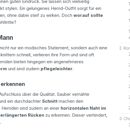
nen guten Eindruck. Sie lassen sich vielseitig
kt stylen. Ein gelungenes Hemd-Outfit sorgt für ein
en, ohne dabei steif zu wirken. Doch
worauf sollte
hltritte?
 Mann
 nicht nur ein modisches Statement, sondern auch eine
Kom
nittern schnell, verlieren ihre Form und sind oft
 Hemden bieten hingegen ein angenehmeres
orm
und sind zudem
pflegeleichter
.
d erkennen
 Aufschluss über die Qualität. Sauber vernähte
nd ein durchdachter
Schnitt
machen den
e Hemden sind zudem an einer
horizontalen Naht im
 verlängerten Rücken
zu erkennen. Dieser verhindert,
Chi
.