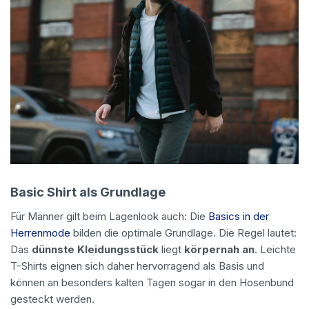
Basic Shirt als Grundlage
Für Männer gilt beim Lagenlook auch: Die
Basics in der
Herrenmode
bilden die optimale Grundlage. Die Regel lautet:
Das
dünnste Kleidungsstück
liegt
körpernah an
. Leichte
T-Shirts eignen sich daher hervorragend als Basis und
können an besonders kalten Tagen sogar in den Hosenbund
gesteckt werden.