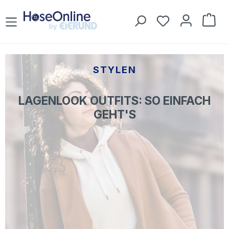
Zum Hauptinhalt springen
Du hast 0 Prod
War
STYLEN
LAGENLOOK OUTFITS: SO EINFACH
GEHT'S