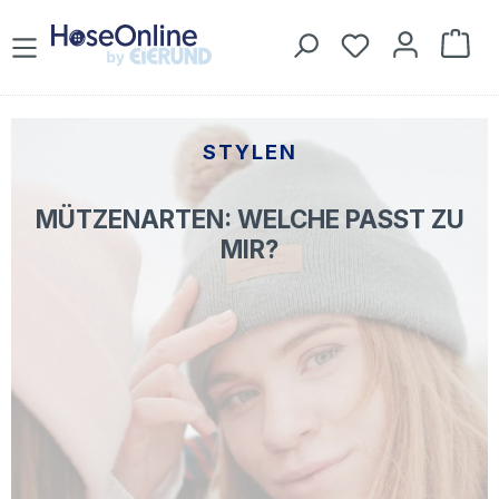
Zum Hauptinhalt springen
Du hast 0 Prod
War
STYLEN
MÜTZENARTEN: WELCHE PASST ZU
MIR?