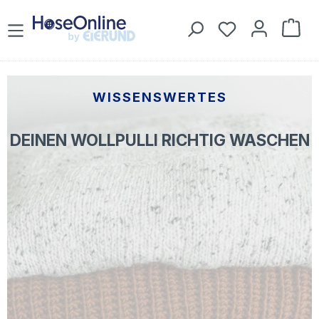
Zum Hauptinhalt springen
Du hast 0 Prod
War
WISSENSWERTES
DEINEN WOLLPULLI RICHTIG WASCHEN