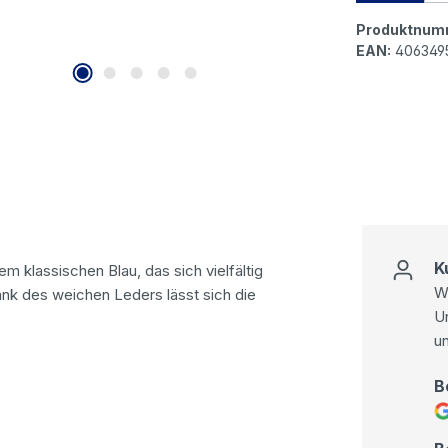
Produktnum
EAN:
406349
K
em klassischen Blau, das sich vielfältig
Wi
Dank des weichen Leders lässt sich die
U
u
B