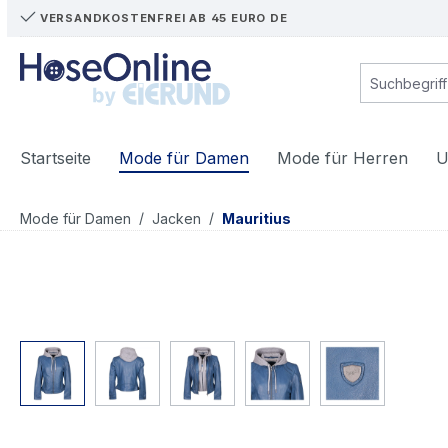
VERSANDKOSTENFREI AB 45 EURO DE
m Hauptinhalt springen
Zur Suche springen
Zur Hauptnavigation springen
Startseite
Mode für Damen
Mode für Herren
U
/
/
Mode für Damen
Jacken
Mauritius
Bildergalerie überspringen