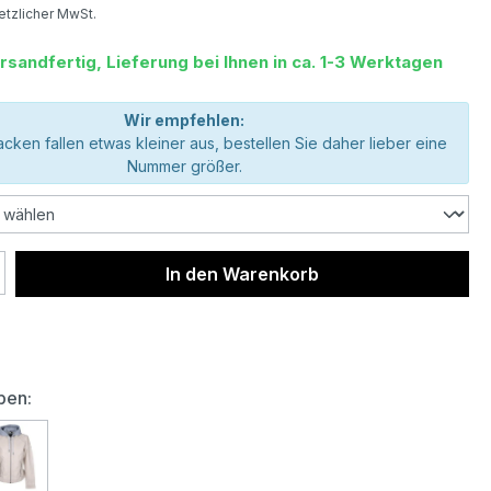
setzlicher MwSt.
rsandfertig, Lieferung bei Ihnen in ca. 1-3 Werktagen
Wir empfehlen:
acken fallen etwas kleiner aus, bestellen Sie daher lieber eine
Nummer größer.
 Anzahl: Gib den gewünschten Wert ein 
In den Warenkorb
auswählen
ben:
us Damen Lederjacke Adila blue
Mauritius Damen Lederjacke Adila off white