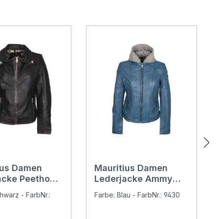
ius Damen
Mauritius Damen
acke Peetho
Lederjacke Ammy
blue
hwarz - FarbNr.:
Farbe: Blau - FarbNr.: 9430