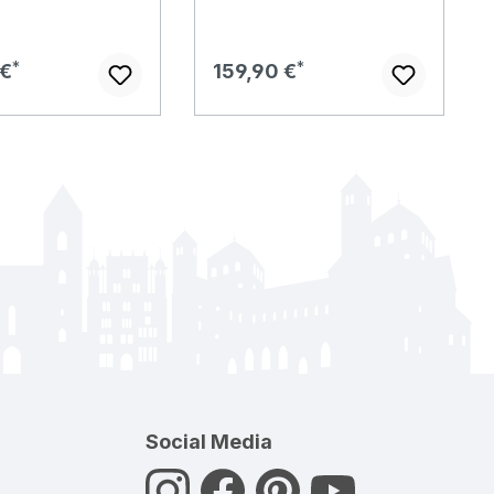
er Preis:
Regulärer Preis:
 €
159,90 €
Social Media