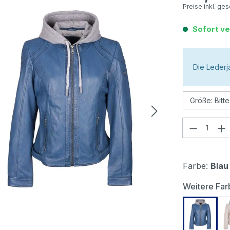
Preise inkl. ge
Sofort ve
Die Lederj
Produkt
Farbe:
Blau
Weitere Far
Mauriti