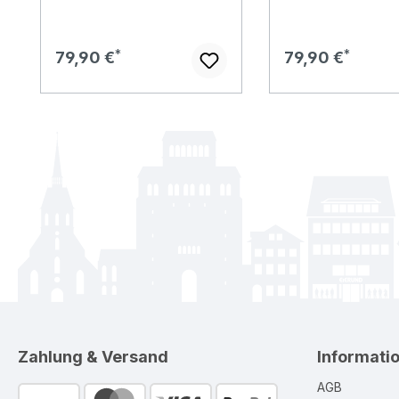
Regulärer Preis:
Regulärer Preis:
79,90 €
79,90 €
Zahlung & Versand
Informati
AGB