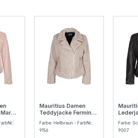
men
Mauritius Damen
Maurit
 Marya
Teddyjacke Fermina
Lederj
sand
black
arbNr.:
Farbe: Hellbraun - FarbNr.:
Farbe: Sc
9156
9007