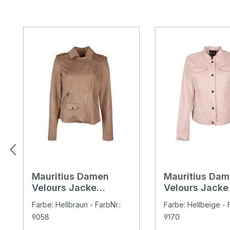
Produktgalerie überspringen
Mauritius Damen
Mauritius Da
Velours Jacke
Velours Jacke
Tomiwa taupe
light beige
Farbe: Hellbraun - FarbNr.:
Farbe: Hellbeige - F
9058
9170