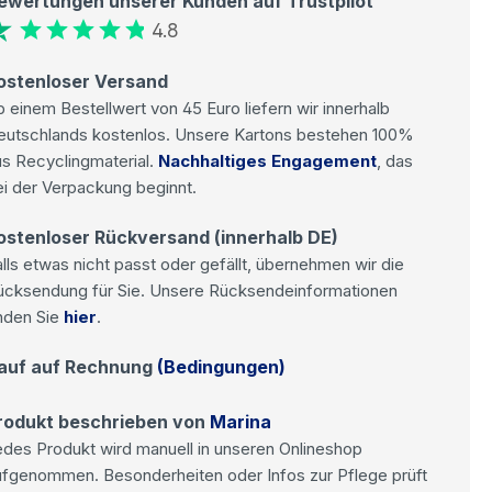
ewertungen unserer Kunden auf Trustpilot
4.8
ostenloser Versand
 einem Bestellwert von 45 Euro liefern wir innerhalb
eutschlands kostenlos. Unsere Kartons bestehen 100%
s Recyclingmaterial.
Nachhaltiges Engagement
, das
i der Verpackung beginnt.
ostenloser Rückversand (innerhalb DE)
lls etwas nicht passt oder gefällt, übernehmen wir die
ücksendung für Sie. Unsere Rücksendeinformationen
nden Sie
hier
.
auf auf Rechnung
(Bedingungen)
rodukt beschrieben von
Marina
des Produkt wird manuell in unseren Onlineshop
ufgenommen. Besonderheiten oder Infos zur Pflege prüft