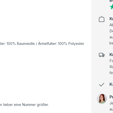
B
K
Ab
D
au
be
ter: 100% Baumwolle / Ärmelfutter: 100% Polyester
K
Fa
R
fi
K
P
Je
er lieber eine Nummer größer.
a