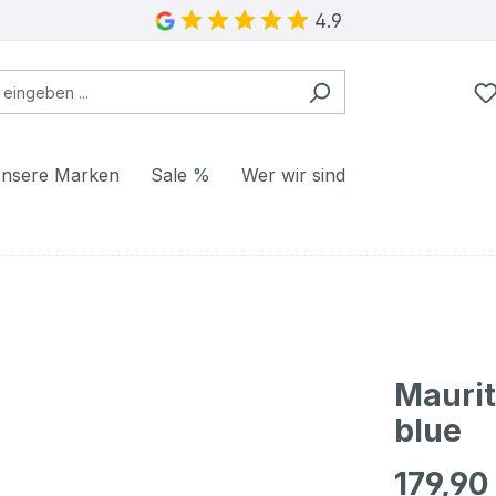
4.9
nsere Marken
Sale %
Wer wir sind
Maurit
blue
179,90
Regulärer Pr