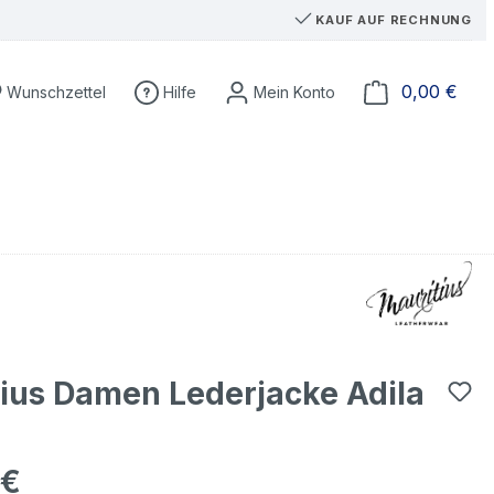
KAUF AUF RECHNUNG
Du hast 0 Produkte auf dem Merkzettel
Ware
0,00 €
Wunschzettel
Hilfe
ius Damen Lederjacke Adila
 €
eis: