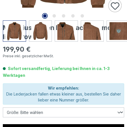
Mauritius Herren Lederjacke Kolmo
light brown
199,90 €
Regulärer Preis:
Preise inkl. gesetzlicher MwSt.
Sofort versandfertig, Lieferung bei Ihnen in ca. 1-3
Werktagen
Wir empfehlen:
Die Lederjacken fallen etwas kleiner aus, bestellen Sie daher
lieber eine Nummer größer.