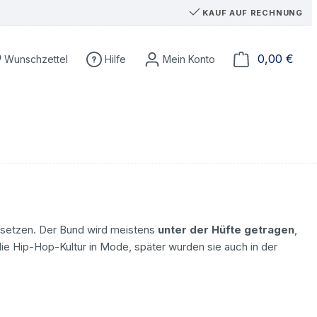
KAUF AUF RECHNUNG
Du hast 0 Produkte auf dem Merkzettel
Ware
0,00 €
Wunschzettel
Hilfe
chsetzen. Der Bund wird meistens
unter der Hüfte getragen
,
ie Hip-Hop-Kultur in Mode, später wurden sie auch in der