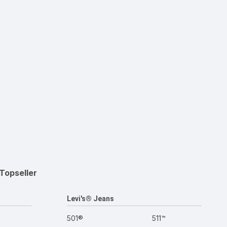
Topseller
Levi's® Jeans
501®
511™