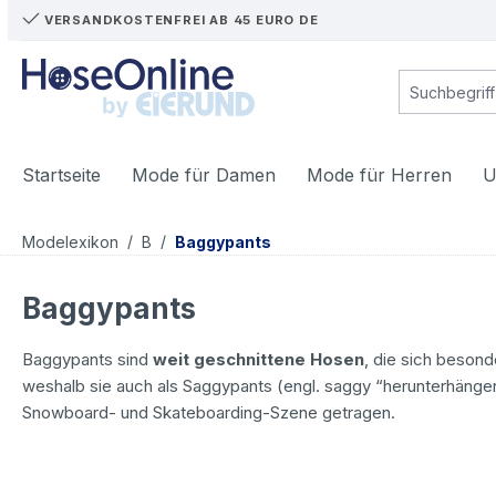
VERSANDKOSTENFREI AB 45 EURO DE
m Hauptinhalt springen
Zur Suche springen
Zur Hauptnavigation springen
Startseite
Mode für Damen
Mode für Herren
U
/
/
Modelexikon
B
Baggypants
Baggypants
Baggypants sind
weit geschnittene Hosen
, die sich beson
weshalb sie auch als Saggypants (engl. saggy “herunterhängen
Snowboard- und Skateboarding-Szene getragen.