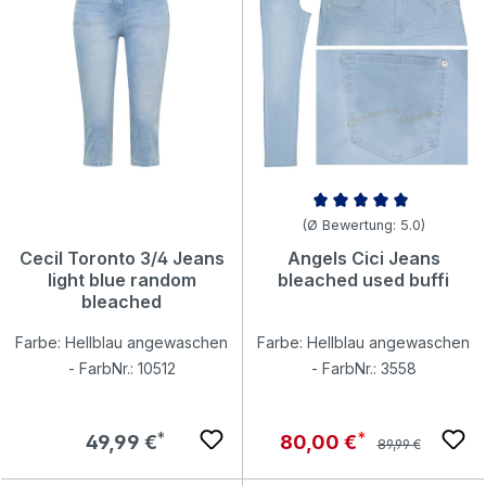
Durchschnittliche Bewertung v
(Ø Bewertung: 5.0)
Cecil Toronto 3/4 Jeans
Angels Cici Jeans
light blue random
bleached used buffi
bleached
Farbe: Hellblau angewaschen
Farbe: Hellblau angewaschen
- FarbNr.: 10512
- FarbNr.: 3558
Regulärer Preis:
Regulärer Preis:
Verkaufspreis:
49,99 €
80,00 €
89,99 €