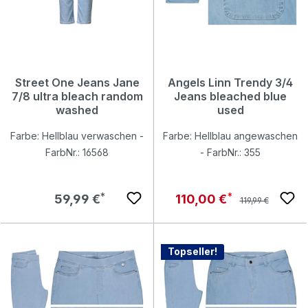
Street One Jeans Jane
Angels Linn Trendy 3/4
7/8 ultra bleach random
Jeans bleached blue
washed
used
Farbe: Hellblau verwaschen -
Farbe: Hellblau angewaschen
FarbNr.: 16568
- FarbNr.: 355
Regulärer Preis:
Regulärer Preis:
Verkaufspreis:
59,99 €
110,00 €
119,99 €
Topseller!