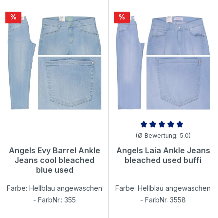
Rabatt
Rabatt
%
%
Durchschnittliche Bewertung v
(Ø Bewertung: 5.0)
Angels Evy Barrel Ankle
Angels Laia Ankle Jeans
Jeans cool bleached
bleached used buffi
blue used
Farbe: Hellblau angewaschen
Farbe: Hellblau angewaschen
- FarbNr.: 355
- FarbNr. 3558