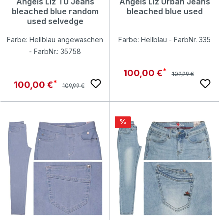
Angels Liz TU Jeans
Angels Liz Urban Jeans
bleached blue random
bleached blue used
used selvedge
Farbe: Hellblau angewaschen
Farbe: Hellblau - FarbNr. 335
- FarbNr.: 35758
Regulärer Preis:
Verkaufspreis:
100,00 €
109,99 €
Regulärer Preis:
Verkaufspreis:
100,00 €
109,99 €
Rabatt
%