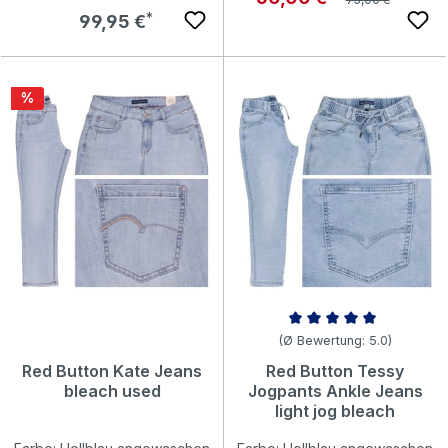
Regulärer Preis:
99,95 €
Rabatt
%
Durchschnittliche Bewertung v
(Ø Bewertung: 5.0)
Red Button Kate Jeans
Red Button Tessy
bleach used
Jogpants Ankle Jeans
light jog bleach