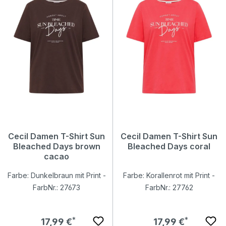
Cecil Damen T-Shirt Sun
Cecil Damen T-Shirt Sun
Bleached Days brown
Bleached Days coral
cacao
Farbe: Dunkelbraun mit Print -
Farbe: Korallenrot mit Print -
FarbNr.: 27673
FarbNr.: 27762
Regulärer Preis:
Regulärer Preis:
17,99 €
17,99 €