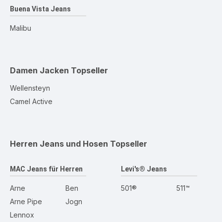
Buena Vista Jeans
Malibu
Damen Jacken
Topseller
Wellensteyn
Camel Active
Herren Jeans und Hosen
Topseller
MAC Jeans für Herren
Levi's® Jeans
Arne
Ben
501®
511™
Arne Pipe
Jogn
Lennox