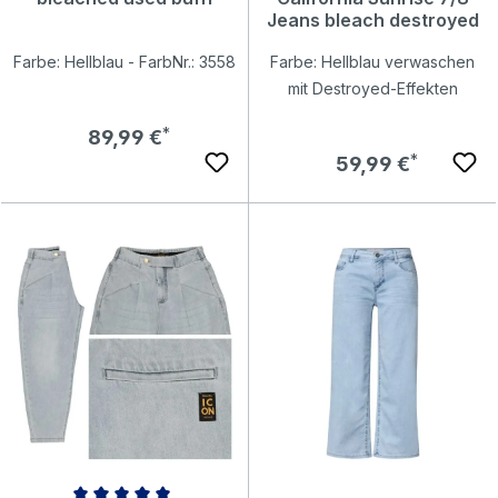
Jeans bleach destroyed
Farbe: Hellblau - FarbNr.: 3558
Farbe: Hellblau verwaschen
mit Destroyed-Effekten
Regulärer Preis:
89,99 €
Regulärer Preis:
59,99 €