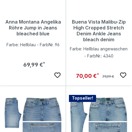
Anna Montana Angelika
Buena Vista Malibu-Zip
Röhre Jump in Jeans
High Cropped Stretch
bleached blue
Denim Ankle Jeans
bleach denim
Farbe: Hellblau - FarbNr. 96
Farbe: Hellblau angewaschen
- FarbNr.: 4340
Regulärer Preis:
69,99 €
Regulärer Preis:
Verkaufspreis:
70,00 €
79,99 €
Topseller!