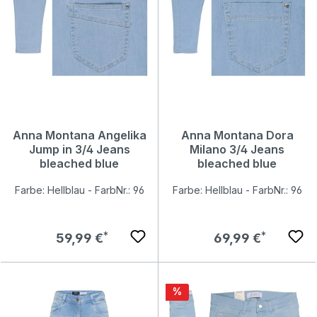
Anna Montana Angelika
Anna Montana Dora
Jump in 3/4 Jeans
Milano 3/4 Jeans
bleached blue
bleached blue
Farbe: Hellblau - FarbNr.: 96
Farbe: Hellblau - FarbNr.: 96
Regulärer Preis:
Regulärer Preis:
59,99 €
69,99 €
Rabatt
%