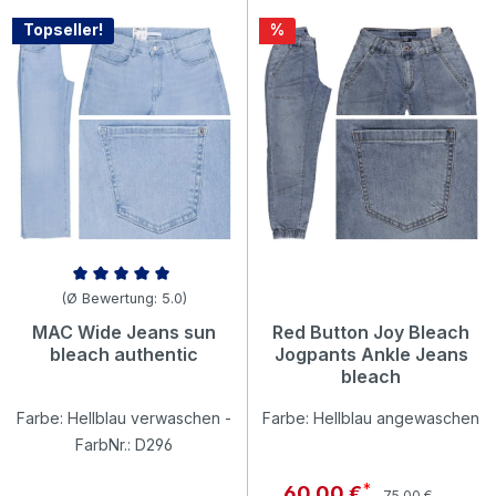
Rabatt
Topseller!
%
Durchschnittliche Bewertung von 5 von 5 Sternen
(Ø Bewertung: 5.0)
MAC Wide Jeans sun
Red Button Joy Bleach
bleach authentic
Jogpants Ankle Jeans
bleach
Farbe: Hellblau verwaschen -
Farbe: Hellblau angewaschen
FarbNr.: D296
Regulärer Preis:
Verkaufspreis:
60,00 €
75,00 €