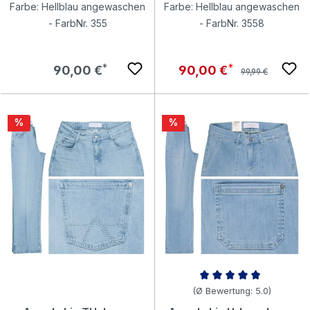
Farbe: Hellblau angewaschen
Farbe: Hellblau angewaschen
- FarbNr. 355
- FarbNr. 3558
Regulärer Preis:
Regulärer Preis:
Verkaufspreis:
90,00 €
90,00 €
99,99 €
Rabatt
Rabatt
%
%
Durchschnittliche Bewertung v
(Ø Bewertung: 5.0)