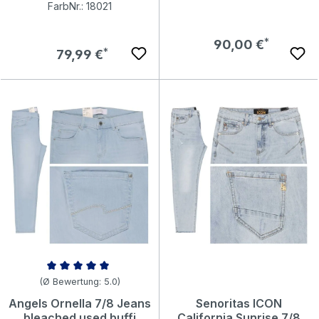
FarbNr.: 18021
Regulärer Preis:
90,00 €
Regulärer Preis:
79,99 €
Durchschnittliche Bewertung von 5 von 5 Sternen
(Ø Bewertung: 5.0)
Angels Ornella 7/8 Jeans
Senoritas ICON
bleached used buffi
California Sunrise 7/8