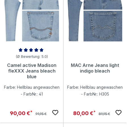
Durchschnittliche Bewertung von 5 von 5 Sternen
(Ø Bewertung: 5.0)
Camel active Madison
MAC Arne Jeans light
fleXXX Jeans bleach
indigo bleach
blue
Farbe: Hellblau angewaschen
Farbe: Hellblau angewaschen
- FarbNr.: 41
- FarbNr.: H305
Regulärer Preis:
Regulärer Preis:
Verkaufspreis:
Verkaufspreis:
90,00 €
80,00 €
99,95 €
89,95 €