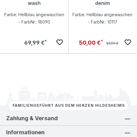
wash
denim
Farbe: Hellblau angewaschen
Farbe: Hellblau angewaschen
- FarbNr.: 18090
- FarbNr.: 10117
Regulärer Preis:
Regulärer Preis:
Verkaufspreis:
69,99 €
50,00 €
59,99 €
FAMILIENGEFÜHRT AUS DEM HERZEN HILDESHEIMS
Zahlung & Versand
Informationen