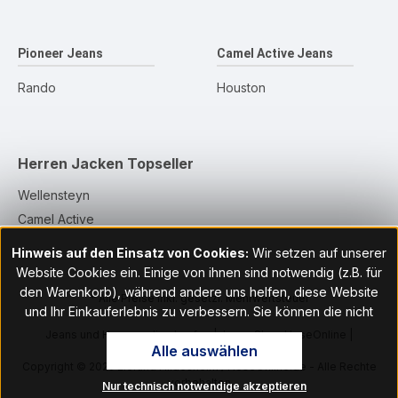
Pioneer Jeans
Camel Active Jeans
Rando
Houston
Herren Jacken
Topseller
Wellensteyn
Camel Active
Hinweis auf den Einsatz von Cookies:
Wir setzen auf unserer
Website Cookies ein. Einige von ihnen sind notwendig (z.B. für
den Warenkorb), während andere uns helfen, diese Website
* Alle Preise inkl. gesetzl. Mehrwertsteuer
und Ihr Einkauferlebnis zu verbessern. Sie können die nicht
notwendigen Cookies mit Klick auf „OK“ akzeptieren oder per
Jeans und Hosen online kaufen | Jeans Shop HoseOnline |
Alle auswählen
Klick auf "Nur technisch notwendige akzeptieren" ablehnen. Den
HoseOnline.de
Copyright © 2026 Eierund Hildesheim / HoseOnline.de - Alle Rechte
Zugang zu den Cookie-Einstellungen finden Sie im Fußbereich
vorbehalten
Nur technisch notwendige akzeptieren
unserer Website im Menüpunkt „Informationen“. Dort können Sie