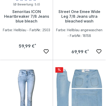
Durchschnittliche Bewertung von 5 von 5 Sternen
(Ø Bewertung: 5.0)
Senoritas ICON
Street One Emee Wide
Heartbreaker 7/8 Jeans
Leg 7/8 Jeans ultra
blue bleach
bleached wash
Farbe: Hellblau - FarbNr.: 2503
Farbe: Hellblau angewaschen
- FarbNr.: 18158
Regulärer Preis:
59,99 €
Regulärer Preis:
69,99 €
Rabatt
%