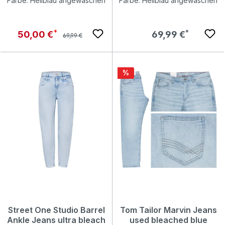
Farbe: Hellblau angewaschen
Farbe: Hellblau angewaschen
Regulärer Preis:
Verkaufspreis:
Regulärer Preis:
50,00 €
69,99 €
69,99 €
Rabatt
%
Street One Studio Barrel
Tom Tailor Marvin Jeans
Ankle Jeans ultra bleach
used bleached blue