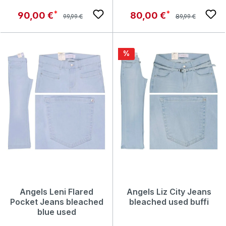
Regulärer Preis:
Regulärer Preis:
Verkaufspreis:
Verkaufspreis:
90,00 €
80,00 €
99,99 €
89,99 €
Rabatt
%
Angels Leni Flared
Angels Liz City Jeans
Pocket Jeans bleached
bleached used buffi
blue used