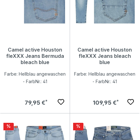
Camel active Houston
Camel active Houston
fleXXX Jeans Bermuda
fleXXX Jeans bleach
bleach blue
blue
Farbe: Hellblau angewaschen
Farbe: Hellblau angewaschen
- FarbNr.: 41
- FarbNr.: 41
Regulärer Preis:
Regulärer Preis:
79,95 €
109,95 €
Rabatt
Rabatt
%
%