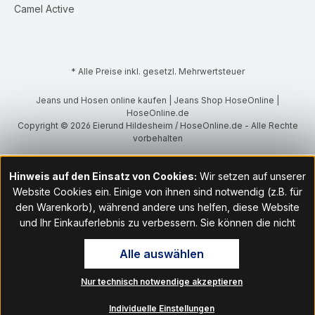
Camel Active
* Alle Preise inkl. gesetzl. Mehrwertsteuer
Jeans und Hosen online kaufen | Jeans Shop HoseOnline |
HoseOnline.de
Copyright © 2026 Eierund Hildesheim / HoseOnline.de - Alle Rechte
vorbehalten
Hinweis auf den Einsatz von Cookies:
Wir setzen auf unserer
Website Cookies ein. Einige von ihnen sind notwendig (z.B. für
den Warenkorb), während andere uns helfen, diese Website
und Ihr Einkauferlebnis zu verbessern. Sie können die nicht
notwendigen Cookies mit Klick auf „OK“ akzeptieren oder per
Alle auswählen
Klick auf "Nur technisch notwendige akzeptieren" ablehnen. Den
Zugang zu den Cookie-Einstellungen finden Sie im Fußbereich
Nur technisch notwendige akzeptieren
unserer Website im Menüpunkt „Informationen“. Dort können Sie
die Einstellungen jederzeit ändern.
Individuelle Einstellungen