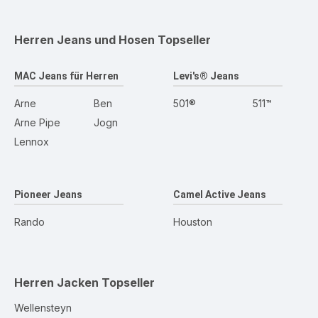
Herren Jeans und Hosen
Topseller
MAC Jeans für Herren
Levi's® Jeans
Arne
Ben
501®
511™
Arne Pipe
Jogn
Lennox
Pioneer Jeans
Camel Active Jeans
Rando
Houston
Herren Jacken
Topseller
Wellensteyn