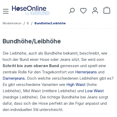
Zum Hauptinhalt springen
Du hast 0 Prod
War
/
/
Modelexikon
B
Bundhöhe/Leibhöhe
Bundhöhe/Leibhöhe
Die Leibhöhe, auch als Bundhöhe bekannt, beschreibt, wie
hoch der Bund einer Hose oder Jeans sitzt. Sie wird vom
Schritt bis zum oberen Bund
gemessen und spielt eine
zentrale Rolle für den Tragekomfort von
Herrenjeans
und
Damenjeans
. Doch welche verschiedenen Leibhöhen gibt es?
Es gibt verschiedene Varianten wie
High Waist
(hohe
Leibhöhe), Mid Waist (mittlere Leibhöhe) und
Low Waist
(niedrige Leibhöhe). Die richtige Bundhöhe bei Jeans sorgt
dafür, dass sich die Hose perfekt an die Figur anpasst und
den individuellen Stil unterstreicht.