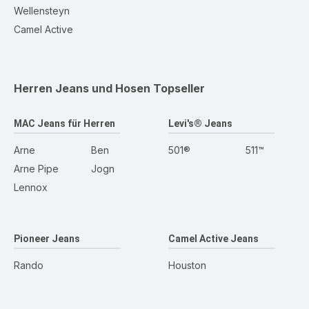
Wellensteyn
Camel Active
Herren Jeans und Hosen
Topseller
MAC Jeans für Herren
Levi's® Jeans
Arne
Ben
501®
511™
Arne Pipe
Jogn
Lennox
Pioneer Jeans
Camel Active Jeans
Rando
Houston