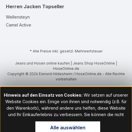
Herren Jacken
Topseller
Wellensteyn
Camel Active
* Alle Preise inkl. gesetzl. Mehrwertsteuer
Jeans und Hosen online kaufen | Jeans Shop HoseOnline |
HoseOnline.de
Copyright © 2026 Eierund Hildesheim / HoseOnline.de - Alle Rechte
vorbehalten
Hinweis auf den Einsatz von Cookies:
Wir setzen auf unserer
Website Cookies ein. Einige von ihnen sind notwendig (z.B. für
den Warenkorb), während andere uns helfen, diese Website
und Ihr Einkauferlebnis zu verbessern. Sie können die nicht
notwendigen Cookies mit Klick auf „OK“ akzeptieren oder per
Alle auswählen
Klick auf "Nur technisch notwendige akzeptieren" ablehnen. Den