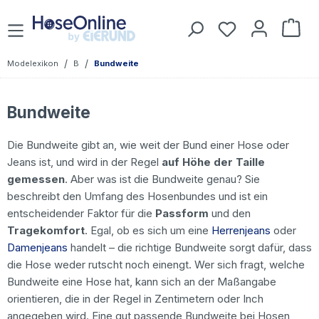
Zum Hauptinhalt springen
Du hast 0 Prod
War
/
/
Modelexikon
B
Bundweite
Bundweite
Die Bundweite gibt an, wie weit der Bund einer Hose oder
Jeans ist, und wird in der Regel
auf Höhe der Taille
gemessen
. Aber was ist die Bundweite genau? Sie
beschreibt den Umfang des Hosenbundes und ist ein
entscheidender Faktor für die
Passform
und den
Tragekomfort
. Egal, ob es sich um eine
Herrenjeans
oder
Damenjeans
handelt – die richtige Bundweite sorgt dafür, dass
die Hose weder rutscht noch einengt. Wer sich fragt, welche
Bundweite eine Hose hat, kann sich an der Maßangabe
orientieren, die in der Regel in Zentimetern oder Inch
angegeben wird. Eine gut passende Bundweite bei Hosen