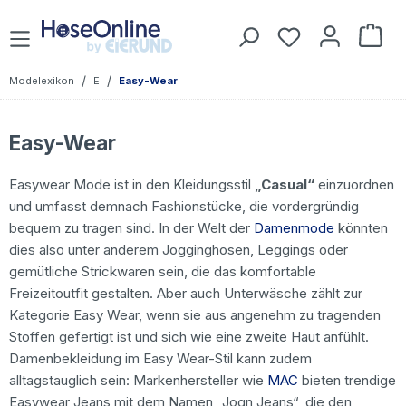
Zum Hauptinhalt springen
Du hast 0 Prod
War
/
/
Modelexikon
E
Easy-Wear
Easy-Wear
Easywear Mode ist in den Kleidungsstil
„Casual“
einzuordnen
und umfasst demnach Fashionstücke, die vordergründig
bequem zu tragen sind. In der Welt der
Damenmode
könnten
dies also unter anderem Jogginghosen, Leggings oder
gemütliche Strickwaren sein, die das komfortable
Freizeitoutfit gestalten. Aber auch Unterwäsche zählt zur
Kategorie Easy Wear, wenn sie aus angenehm zu tragenden
Stoffen gefertigt ist und sich wie eine zweite Haut anfühlt.
Damenbekleidung im Easy Wear-Stil kann zudem
alltagstauglich sein: Markenhersteller wie
MAC
bieten trendige
Easywear Jeans mit dem Namen „Jogn Jeans“, die den