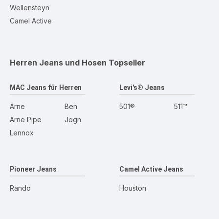
Wellensteyn
Camel Active
Herren Jeans und Hosen
Topseller
MAC Jeans für Herren
Levi's® Jeans
Arne
Ben
501®
511™
Arne Pipe
Jogn
Lennox
Pioneer Jeans
Camel Active Jeans
Rando
Houston