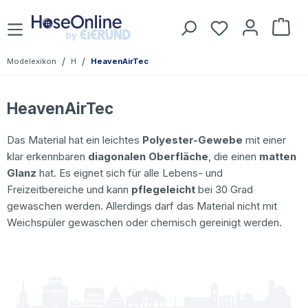
Zum Hauptinhalt springen
Du hast 0 Prod
War
/
/
Modelexikon
H
HeavenAirTec
HeavenAirTec
Das Material hat ein leichtes
Polyester-Gewebe
mit einer
klar erkennbaren
diagonalen Oberfläche
, die einen
matten
Glanz
hat. Es eignet sich für alle Lebens- und
Freizeitbereiche und kann
pflegeleicht
bei 30 Grad
gewaschen werden. Allerdings darf das Material nicht mit
Weichspüler gewaschen oder chemisch gereinigt werden.