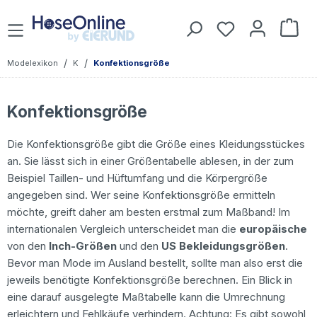
Zum Hauptinhalt springen
Du hast 0 Prod
War
/
/
Modelexikon
K
Konfektionsgröße
Konfektionsgröße
Die Konfektionsgröße gibt die Größe eines Kleidungsstückes
an. Sie lässt sich in einer Größentabelle ablesen, in der zum
Beispiel Taillen- und Hüftumfang und die Körpergröße
angegeben sind. Wer seine Konfektionsgröße ermitteln
möchte, greift daher am besten erstmal zum Maßband! Im
internationalen Vergleich unterscheidet man die
europäische
von den
Inch-Größen
und den
US Bekleidungsgrößen
.
Bevor man Mode im Ausland bestellt, sollte man also erst die
jeweils benötigte Konfektionsgröße berechnen. Ein Blick in
eine darauf ausgelegte Maßtabelle kann die Umrechnung
erleichtern und Fehlkäufe verhindern. Achtung: Es gibt sowohl