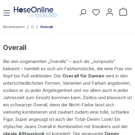
Zum Hauptinhalt springen
Du hast 0 Prod
War
/
/
Modelexikon
O
Overall
Overall
Bei den sogenannten „Overalls“ – auch als „Jumpsuits“
bekannt – handelt es sich um Fashionstücke, die eine Frau von
Kopf bis Fuß einkleiden. Der
Overall für Damen
wird in den
unterschiedlichsten Formen, Varianten und Farben angeboten,
sodass er zu jeder Angelegenheit und vor allem auch in jeder
Jahreszeit zum Einsatz kommen kann. Zeitlos und klassisch ist
ein schwarzer Overall, denn die Nicht-Farbe lässt sich
vielseitig kombinieren und zaubert zudem eine tolle, schlanke
Figur. Super angesagt ist auch der Total-Denim Look! Ein
stylischer Jeans Overall in Kombination mit Sneakers und der
ideale Alltagslook
ist komplett. Der angesagte
Denim