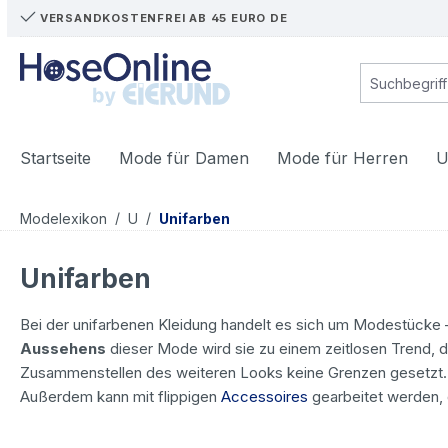
VERSANDKOSTENFREI AB 45 EURO DE
m Hauptinhalt springen
Zur Suche springen
Zur Hauptnavigation springen
Startseite
Mode für Damen
Mode für Herren
U
/
/
Modelexikon
U
Unifarben
Unifarben
Bei der unifarbenen Kleidung handelt es sich um Modestücke – 
Aussehens
dieser Mode wird sie zu einem zeitlosen Trend, der
Zusammenstellen des weiteren Looks keine Grenzen gesetzt.
Außerdem kann mit flippigen
Accessoires
gearbeitet werden, 