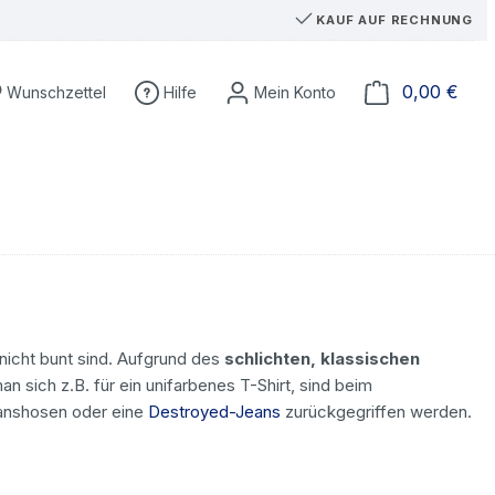
KAUF AUF RECHNUNG
Du hast 0 Produkte auf dem Merkzettel
Ware
0,00 €
Wunschzettel
Hilfe
nicht bunt sind. Aufgrund des
schlichten, klassischen
n sich z.B. für ein unifarbenes T-Shirt, sind beim
anshosen oder eine
Destroyed-Jeans
zurückgegriffen werden.