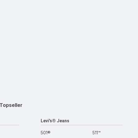
Topseller
Levi's® Jeans
501®
511™