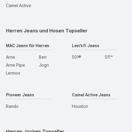
Camel Active
Herren Jeans und Hosen
Topseller
MAC Jeans für Herren
Levi's® Jeans
Arne
Ben
501®
511™
Arne Pipe
Jogn
Lennox
Pioneer Jeans
Camel Active Jeans
Rando
Houston
Herren Jacken
Topseller