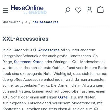
Zum Hauptinhalt springen
Du hast 0 Prod
War
/
/
Modelexikon
X
XXL-Accessoires
XXL-Accessoires
In die Kategorie XXL-
Accessoires
fallen unter anderem
übergroßer Schmuck oder auch große Handtaschen. Ob
Ringe,
Statement Ketten
oder Ohrringe – XXL-Modeschmuck
wertet auch das schlichteste Outfit auf und verleiht dem Basic
Look eine extravagante Note. Wichtig ist, dass sich für nur
ein
übergroßes Accessoire entschieden wird, da man ansonsten
schnell zu „überladen“ wirkt. Die Damen, die im Alltag ungern
Schmuck tragen, können auch auf übergroße Taschen, einen
XXL-Schal oder einen auffälligen
Gürtel
(z.B. mit Nieten)
zurückgreifen. Entscheidend bei diesem Modetrend ist, mit
Kontrasten zu arbeiten und stets einen Ausgleich zum XXL-