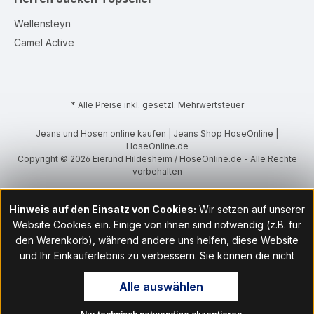
Wellensteyn
Camel Active
* Alle Preise inkl. gesetzl. Mehrwertsteuer
Jeans und Hosen online kaufen | Jeans Shop HoseOnline |
HoseOnline.de
Copyright © 2026 Eierund Hildesheim / HoseOnline.de - Alle Rechte
vorbehalten
Hinweis auf den Einsatz von Cookies:
Wir setzen auf unserer
Website Cookies ein. Einige von ihnen sind notwendig (z.B. für
den Warenkorb), während andere uns helfen, diese Website
und Ihr Einkauferlebnis zu verbessern. Sie können die nicht
notwendigen Cookies mit Klick auf „OK“ akzeptieren oder per
Alle auswählen
Klick auf "Nur technisch notwendige akzeptieren" ablehnen. Den
Zugang zu den Cookie-Einstellungen finden Sie im Fußbereich