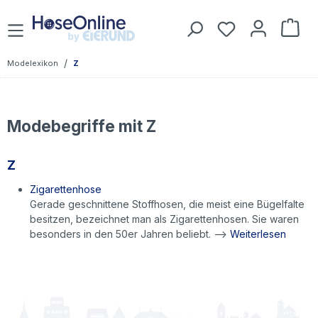
Zum Hauptinhalt springen
Du hast 0 Prod
War
/
Modelexikon
Z
Modebegriffe mit Z
Z
Zigarettenhose
Gerade geschnittene Stoffhosen, die meist eine Bügelfalte
besitzen, bezeichnet man als Zigarettenhosen. Sie waren
besonders in den 50er Jahren beliebt. -->
Weiterlesen