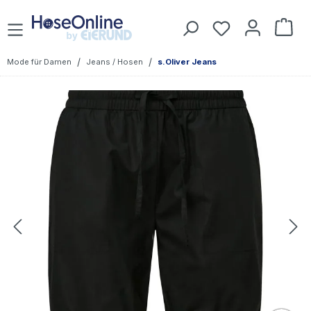
Zum Hauptinhalt springen
Du hast 0 Prod
War
/
/
Mode für Damen
Jeans / Hosen
s.Oliver Jeans
Bildergalerie überspringen