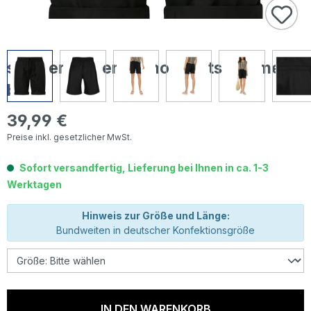
s.Oliver Damen Chino Shorts summer
black
39,99 €
Regulärer Preis:
Preise inkl. gesetzlicher MwSt.
Sofort versandfertig, Lieferung bei Ihnen in ca. 1-3
Werktagen
Hinweis zur Größe und Länge:
Bundweiten in deutscher Konfektionsgröße
IN DEN WARENKORB