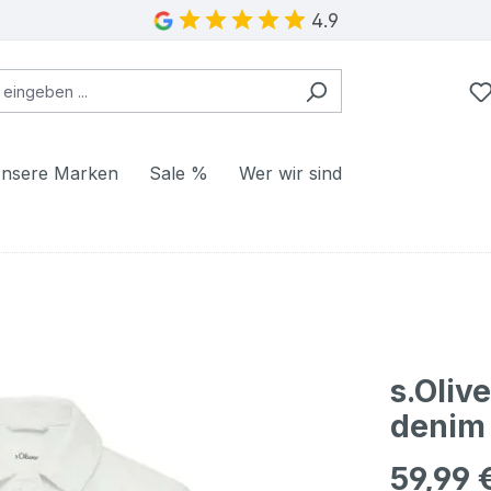
4.9
nsere Marken
Sale %
Wer wir sind
s.Oliv
denim
59,99 
Regulärer Pr