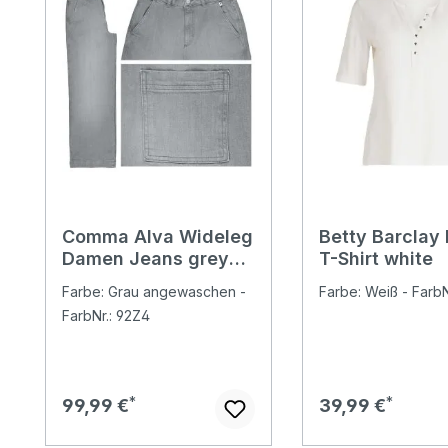
Comma Alva Wideleg
Betty Barclay
Damen Jeans grey
T-Shirt white
black
Farbe: Grau angewaschen -
Farbe: Weiß - FarbN
FarbNr.: 92Z4
Regulärer Preis:
Regulärer Preis:
99,99 €
39,99 €