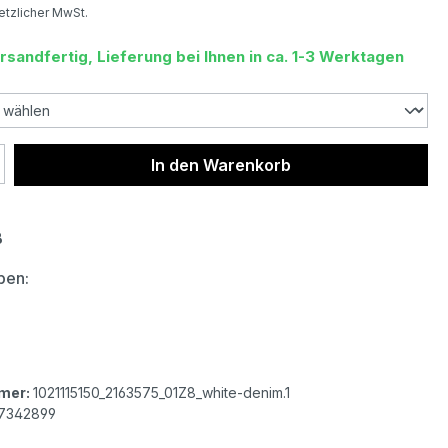
setzlicher MwSt.
rsandfertig, Lieferung bei Ihnen in ca. 1-3 Werktagen
 Anzahl: Gib den gewünschten Wert ein 
In den Warenkorb
ß
auswählen
ben:
r Damen Jeansjacke white denim
mer:
1021115150_2163575_01Z8_white-denim.1
7342899