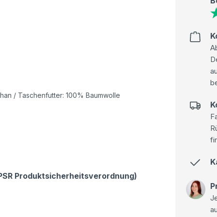
B
K
Ab
D
au
be
han / Taschenfutter: 100% Baumwolle
K
Fa
R
fi
K
GPSR Produktsicherheitsverordnung)
P
Je
a