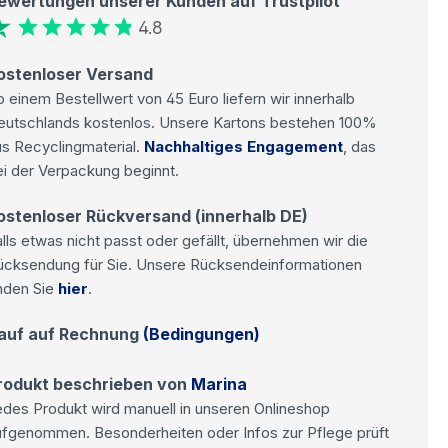
ewertungen unserer Kunden auf Trustpilot
4.8
ostenloser Versand
 einem Bestellwert von 45 Euro liefern wir innerhalb
eutschlands kostenlos. Unsere Kartons bestehen 100%
s Recyclingmaterial.
Nachhaltiges Engagement
, das
i der Verpackung beginnt.
ostenloser Rückversand (innerhalb DE)
lls etwas nicht passt oder gefällt, übernehmen wir die
ücksendung für Sie. Unsere Rücksendeinformationen
nden Sie
hier
.
auf auf Rechnung
(Bedingungen)
rodukt beschrieben von
Marina
des Produkt wird manuell in unseren Onlineshop
ufgenommen. Besonderheiten oder Infos zur Pflege prüft