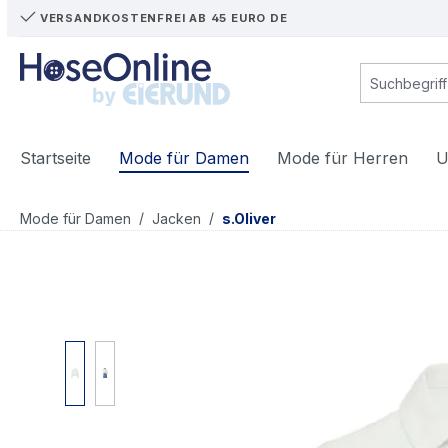
VERSANDKOSTENFREI AB 45 EURO DE
m Hauptinhalt springen
Zur Suche springen
Zur Hauptnavigation springen
Startseite
Mode für Damen
Mode für Herren
U
/
/
Mode für Damen
Jacken
s.Oliver
Bildergalerie überspringen