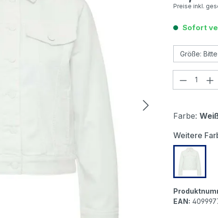
Preise inkl. ge
Sofort ve
Produkt
Farbe:
Wei
Weitere Far
s.Olive
Produktnum
EAN:
409997