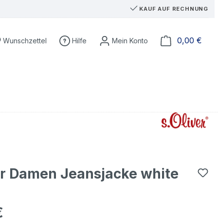
KAUF AUF RECHNUNG
Du hast 0 Produkte auf dem Merkzettel
Ware
0,00 €
Wunschzettel
Hilfe
er Damen Jeansjacke white
€
eis: